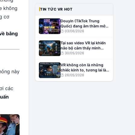
xe không
TIN TỨC VR HOT
g cơ
Douyin (TikTok Trung
Quốc) đang âm thầm mở
đường cho creator VR tại
🕐
03/06/2026
 về bằng
Trung Quốc?
Tại sao video VR lại khiến
não bộ cảm thấy mình
đang thật sự ở đó?
🕐
30/05/2026
VR không còn là những
chiếc kính to, tương lai là
phỏng này
những chiếc kính nhẹ,
🕐
26/05/2026
thông minh và đầy cảm
xúc
ơi các
huấn