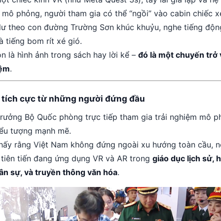
 mô phỏng, người tham gia có thể “ngồi” vào cabin chiếc 
c lư theo con đường Trường Sơn khúc khuỷu, nghe tiếng độn
 tiếng bom rít xé gió.
n là hình ảnh trong sách hay lời kể –
đó là một chuyến trở
iệm
.
u tích cực từ những người đứng đầu
trưởng Bộ Quốc phòng trực tiếp tham gia trải nghiệm mô 
iểu tượng mạnh mẽ.
hấy rằng Việt Nam không đứng ngoài xu hướng toàn cầu, n
 tiên tiến đang ứng dụng VR và AR trong
giáo dục lịch sử, 
ân sự, và truyền thông văn hóa
.