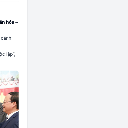
ăn hóa –
i cảnh
c lập”,