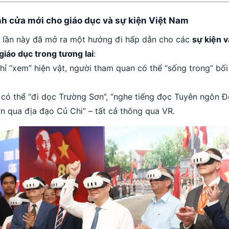
nh cửa mới cho giáo dục và sự kiện Việt Nam
m lần này đã mở ra một hướng đi hấp dẫn cho các
sự kiện v
 giáo dục trong tương lai
:
chỉ “xem” hiện vật, người tham quan có thể “sống trong” bố
 có thể “đi dọc Trường Sơn”, “nghe tiếng đọc Tuyên ngôn Độ
ờn qua địa đạo Củ Chi” – tất cả thông qua VR.