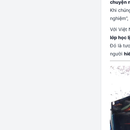
chuyện m
Khi chún
nghiệm”, 
Với Việt
lớp học 
Đó là tư
người
hi