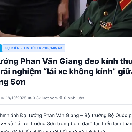
SỰ KIỆN – TIN TỨC VR/XR/MR/AR
tướng Phan Văn Giang đeo kính th
trải nghiệm “lái xe không kính” gi
ng Sơn
·
📅
18/10/2025
·
👁
3.8k
lượt xem
·
💬
0
bình luận
 hình ảnh Đại tướng Phan Văn Giang – Bộ trưởng Bộ Quốc 
 VR và “lái xe Trường Sơn trong bom đạn” tại Triển lãm thà
nước đã khiến nhiều người bất ngờ và thích thú.