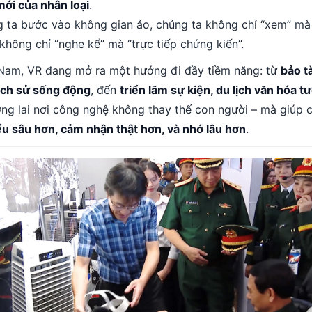
ới của nhân loại
.
g ta bước vào không gian ảo, chúng ta không chỉ “xem” mà 
không chỉ “nghe kể” mà “trực tiếp chứng kiến”.
 Nam, VR đang mở ra một hướng đi đầy tiềm năng: từ
bảo t
lịch sử sống động
, đến
triển lãm sự kiện, du lịch văn hóa t
ơng lai nơi công nghệ không thay thế con người – mà giúp 
ểu sâu hơn, cảm nhận thật hơn, và nhớ lâu hơn
.