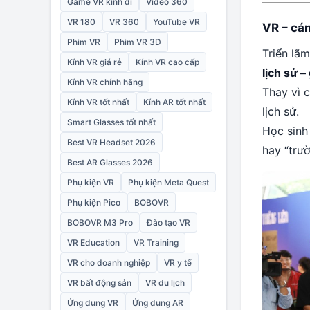
Game VR kinh dị
Video 360
VR 180
VR 360
YouTube VR
VR – cá
Phim VR
Phim VR 3D
Triển lã
Kính VR giá rẻ
Kính VR cao cấp
lịch sử –
Kính VR chính hãng
Thay vì 
Kính VR tốt nhất
Kính AR tốt nhất
lịch sử.
Smart Glasses tốt nhất
Học sinh
Best VR Headset 2026
hay “trư
Best AR Glasses 2026
Phụ kiện VR
Phụ kiện Meta Quest
Phụ kiện Pico
BOBOVR
BOBOVR M3 Pro
Đào tạo VR
VR Education
VR Training
VR cho doanh nghiệp
VR y tế
VR bất động sản
VR du lịch
Ứng dụng VR
Ứng dụng AR