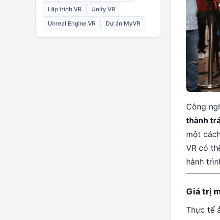
Lập trình VR
Unity VR
Unreal Engine VR
Dự án MyVR
Công ngh
thành tr
một cách
VR có th
hành trìn
Giá trị 
Thực tế 