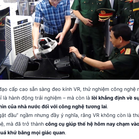
 đạo cấp cao sẵn sàng đeo kính VR, thử nghiệm công nghệ 
ỉ là hành động trải nghiệm – mà còn là
lời khẳng định về s
hìn của nhà nước đối với công nghệ tương lai
.
gật đầu” ngầm nhưng đầy ý nghĩa, rằng VR không còn là th
ệ, mà đã trở thành
công cụ giúp thế hệ hôm nay chạm vào 
quá khứ bằng mọi giác quan
.