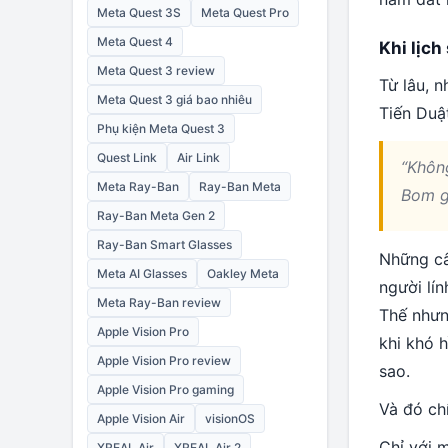
Meta Quest 3S
Meta Quest Pro
Meta Quest 4
Khi lịch
Meta Quest 3 review
Từ lâu, 
Meta Quest 3 giá bao nhiêu
Tiến Duật
Phụ kiện Meta Quest 3
Quest Link
Air Link
“Không
Meta Ray-Ban
Ray-Ban Meta
Bom gi
Ray-Ban Meta Gen 2
Ray-Ban Smart Glasses
Những câ
Meta AI Glasses
Oakley Meta
người lí
Meta Ray-Ban review
Thế nhưng
Apple Vision Pro
khi khó h
Apple Vision Pro review
sao.
Apple Vision Pro gaming
Và đó ch
Apple Vision Air
visionOS
Chỉ với m
XREAL Air
XREAL Air 2