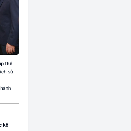
ập thể
ịch sử
thành
c kể