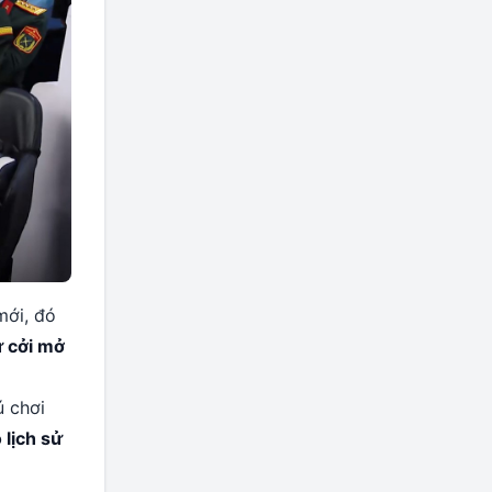
mới, đó
ự cởi mở
ú chơi
lịch sử