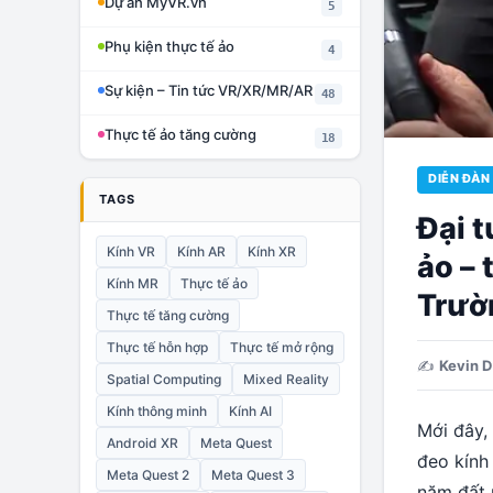
Dự án MyVR.vn
5
Phụ kiện thực tế ảo
4
Sự kiện – Tin tức VR/XR/MR/AR
48
Thực tế ảo tăng cường
18
DIỄN ĐÀN
TAGS
Đại 
Kính VR
Kính AR
Kính XR
ảo – 
Kính MR
Thực tế ảo
Trườ
Thực tế tăng cường
Thực tế hỗn hợp
Thực tế mở rộng
✍️
Kevin D
Spatial Computing
Mixed Reality
Kính thông minh
Kính AI
Mới đây,
Android XR
Meta Quest
đeo kính
Meta Quest 2
Meta Quest 3
năm đất 