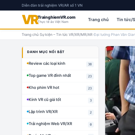
Diễn đàn trải nghiệm VR/AR số 1 VN
VR
TrainghiemVR.com
Trang chủ
Tin tức/
Thực tế ảo Việt Nam
Trang chủ
›
Sự kiện – Tin tức VR/XR/MR/AR
›
Đại tướng Phan Văn Giang
DANH MỤC NỔI BẬT
Review các loại kính
38
Top game VR đỉnh nhất
23
Kho phim VR hot
23
Kính VR cũ giá tốt
3
Lập trình VR/XR
2
Trải nghiệm Web VR/XR
0