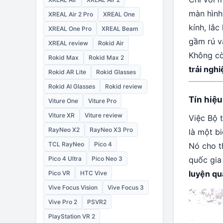
màn hình
XREAL Air 2 Pro
XREAL One
kính, lắ
XREAL One Pro
XREAL Beam
gầm rú và
XREAL review
Rokid Air
Không cò
Rokid Max
Rokid Max 2
trải ngh
Rokid AR Lite
Rokid Glasses
Rokid AI Glasses
Rokid review
Tín hiệ
Viture One
Viture Pro
Viture XR
Viture review
Việc Bộ 
RayNeo X2
RayNeo X3 Pro
là một b
TCL RayNeo
Pico 4
Nó cho t
Pico 4 Ultra
Pico Neo 3
quốc gia
luyện qu
Pico VR
HTC Vive
Vive Focus Vision
Vive Focus 3
Vive Pro 2
PSVR2
PlayStation VR 2