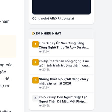
Công nghệ AR/XR tương lai
Phạm
XEM NHIỀU NHẤT
Lưu Giữ Ký Ức Sau Cùng Bằng
1
Công Nghệ Thực Tế Ảo – Dự Án
Đầu Tiên Tại Việt Nam, Lấy Cảm
👁
31.0k
Hứng Từ Thế Giới
Khi ký ức trở nên sống động: Lưu
2
ang của
giữ hành trình trưởng thành của
con bằng công nghệ VR/AR
👁
23.5k
góc.
 – đôi
Những thiết bị VR/AR đáng chú ý
3
nhất sắp ra mắt 2026
sự ra
👁
21.5k
Khi VR Giúp Con Người “Gặp Lại”
4
Người Thân Đã Mất: Một Phép
Màu Hay Công Nghệ Gây Tranh
👁
20.9k
Cãi?
 thống