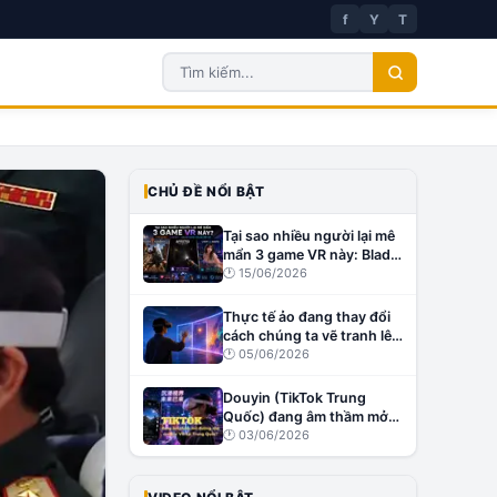
f
Y
T
CHỦ ĐỀ NỔI BẬT
Tại sao nhiều người lại mê
mẩn 3 game VR này: Blade
& Sorcery, Affected: The
🕐
15/06/2026
Manor và Virt-A-Mate?
Thực tế ảo đang thay đổi
cách chúng ta vẽ tranh lên
tường như thế nào?
🕐
05/06/2026
Douyin (TikTok Trung
Quốc) đang âm thầm mở
đường cho creator VR tại
🕐
03/06/2026
Trung Quốc?