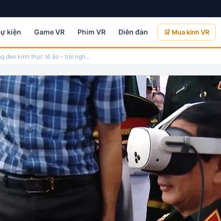
Sự kiện
Game VR
Phim VR
Diễn đàn
🛒 Mua kính VR
 đeo kính thực tế ảo – trải ngh
…