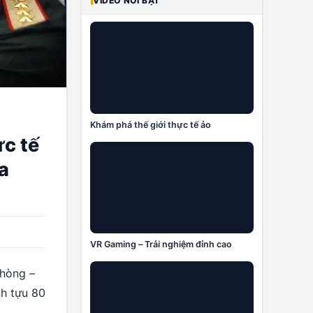
VIDEO NỔI BẬT
Khám phá thế giới thực tế ảo
ực tế
ữa
VR Gaming – Trải nghiệm đỉnh cao
phòng –
nh tựu 80