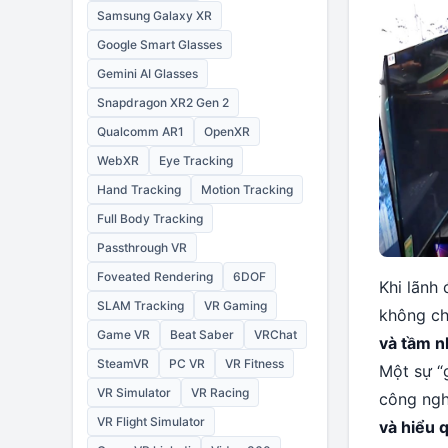
Samsung Galaxy XR
Google Smart Glasses
Gemini AI Glasses
Snapdragon XR2 Gen 2
Qualcomm AR1
OpenXR
WebXR
Eye Tracking
Hand Tracking
Motion Tracking
Full Body Tracking
Passthrough VR
Foveated Rendering
6DOF
Khi lãnh
SLAM Tracking
VR Gaming
không ch
Game VR
Beat Saber
VRChat
và tầm n
SteamVR
PC VR
VR Fitness
Một sự “
VR Simulator
VR Racing
công ngh
VR Flight Simulator
và hiểu 