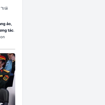
“trải
àng ảo,
ương tác
.
con