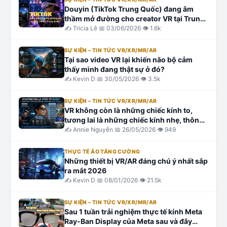
Douyin (TikTok Trung Quốc) đang âm
thầm mở đường cho creator VR tại Trung
Quốc?
✍️
Tricia Lê
·
📅
03/06/2026
·
👁
1.6k
SỰ KIỆN – TIN TỨC VR/XR/MR/AR
Tại sao video VR lại khiến não bộ cảm
thấy mình đang thật sự ở đó?
✍️
Kevin D
·
📅
30/05/2026
·
👁
3.5k
SỰ KIỆN – TIN TỨC VR/XR/MR/AR
VR không còn là những chiếc kính to,
tương lai là những chiếc kính nhẹ, thông
minh và đầy cảm xúc
✍️
Annie Nguyễn
·
📅
26/05/2026
·
👁
949
THỰC TẾ ẢO TĂNG CƯỜNG
Những thiết bị VR/AR đáng chú ý nhất sắp
ra mắt 2026
✍️
Kevin D
·
📅
08/01/2026
·
👁
21.5k
SỰ KIỆN – TIN TỨC VR/XR/MR/AR
Sau 1 tuần trải nghiệm thực tế kính Meta
Ray-Ban Display của Meta sau và đây