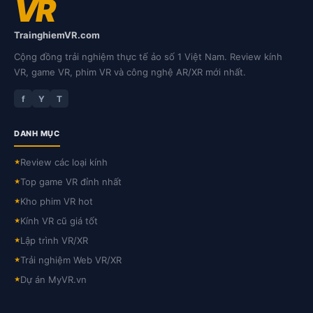
VR
TrainghiemVR.com
Cộng đồng trải nghiệm thực tế ảo số 1 Việt Nam. Review kính
VR, game VR, phim VR và công nghệ AR/XR mới nhất.
f
Y
T
DANH MỤC
Review các loại kính
★
Top game VR đỉnh nhất
★
Kho phim VR hot
★
Kính VR cũ giá tốt
★
Lập trình VR/XR
★
Trải nghiệm Web VR/XR
★
Dự án MyVR.vn
★