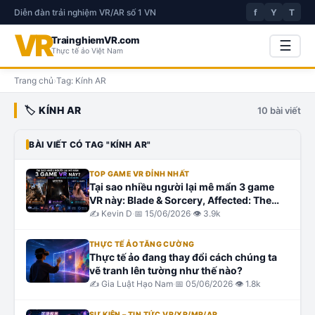
Diễn đàn trải nghiệm VR/AR số 1 VN
f
Y
T
VR
TrainghiemVR.com
☰
Thực tế ảo Việt Nam
Trang chủ
›
Tag:
Kính AR
🏷️
KÍNH AR
10
bài viết
BÀI VIẾT CÓ TAG "
KÍNH AR
"
TOP GAME VR ĐỈNH NHẤT
Tại sao nhiều người lại mê mẩn 3 game
VR này: Blade & Sorcery, Affected: The
Manor và Virt-A-Mate?
✍️
Kevin D
·
📅
15/06/2026
·
👁
3.9k
THỰC TẾ ẢO TĂNG CƯỜNG
Thực tế ảo đang thay đổi cách chúng ta
vẽ tranh lên tường như thế nào?
✍️
Gia Luật Hạo Nam
·
📅
05/06/2026
·
👁
1.8k
SỰ KIỆN – TIN TỨC VR/XR/MR/AR