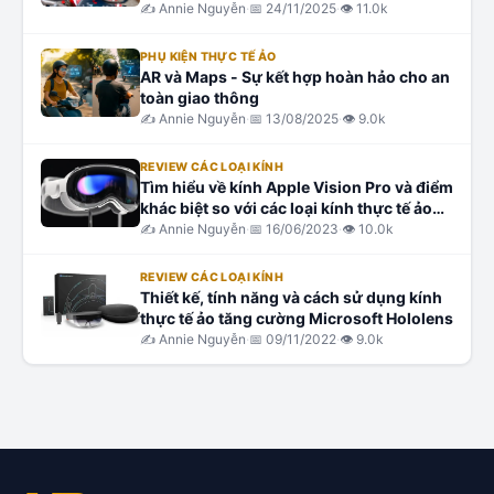
những phản hồi chân thực khách quan
✍️
Annie Nguyễn
·
📅
24/11/2025
·
👁
11.0k
nhất
PHỤ KIỆN THỰC TẾ ẢO
AR và Maps - Sự kết hợp hoàn hảo cho an
toàn giao thông
✍️
Annie Nguyễn
·
📅
13/08/2025
·
👁
9.0k
REVIEW CÁC LOẠI KÍNH
Tìm hiểu về kính Apple Vision Pro và điểm
khác biệt so với các loại kính thực tế ảo
khác là gì?
✍️
Annie Nguyễn
·
📅
16/06/2023
·
👁
10.0k
REVIEW CÁC LOẠI KÍNH
Thiết kế, tính năng và cách sử dụng kính
thực tế ảo tăng cường Microsoft Hololens
✍️
Annie Nguyễn
·
📅
09/11/2022
·
👁
9.0k