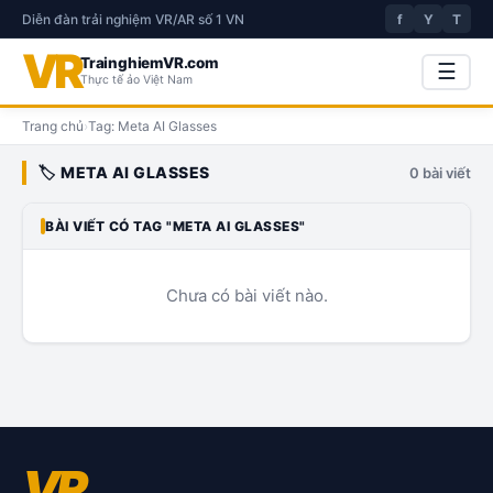
Diễn đàn trải nghiệm VR/AR số 1 VN
f
Y
T
VR
TrainghiemVR.com
☰
Thực tế ảo Việt Nam
Trang chủ
›
Tag:
Meta AI Glasses
🏷️
META AI GLASSES
0
bài viết
BÀI VIẾT CÓ TAG "
META AI GLASSES
"
Chưa có bài viết nào.
VR