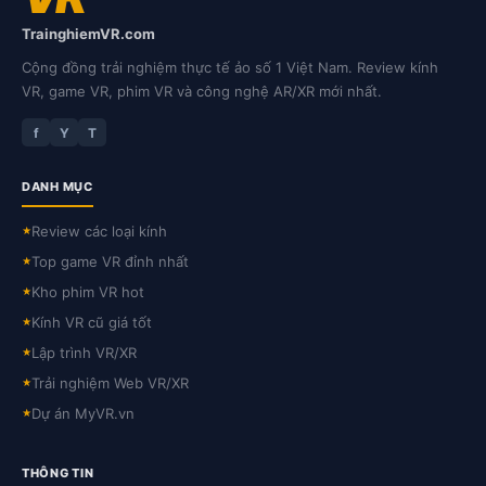
TrainghiemVR.com
Cộng đồng trải nghiệm thực tế ảo số 1 Việt Nam. Review kính
VR, game VR, phim VR và công nghệ AR/XR mới nhất.
f
Y
T
DANH MỤC
Review các loại kính
★
Top game VR đỉnh nhất
★
Kho phim VR hot
★
Kính VR cũ giá tốt
★
Lập trình VR/XR
★
Trải nghiệm Web VR/XR
★
Dự án MyVR.vn
★
THÔNG TIN