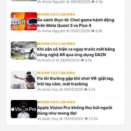
siêu thực
✍️
Annie Nguyễn
·
📅
08/08/2025
·
👁
4.3k
REVIEW CÁC LOẠI KÍNH
So sánh thực tế: Chơi game hành động
trên Meta Quest 3 vs Pico 4
✍️
Annie Nguyễn
·
📅
05/07/2025
·
👁
9.5k
REVIEW CÁC LOẠI KÍNH
Khi sân cỏ hiện ra ngay trước mắt bằng
công nghệ AR qua ứng dụng DAZN
✍️
Kevin D
·
📅
28/06/2025
·
👁
6.0k
REVIEW CÁC LOẠI KÍNH
Fix lỗi thường gặp khi chơi VR: giật lag,
trôi tay cầm, mất tracking
✍️
Quốc Huy
·
📅
29/05/2025
·
👁
2.3k
REVIEW CÁC LOẠI KÍNH
Apple Vision Pro không thu hút người
dùng như mong đợi
✍️
Quốc Huy
·
📅
15/04/2024
·
👁
13.0k