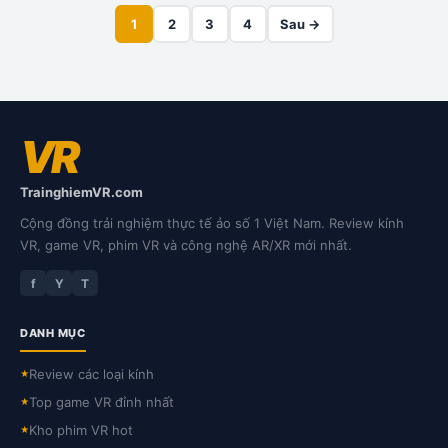
1
2
3
4
Sau →
VR
TrainghiemVR.com
Cộng đồng trải nghiệm thực tế ảo số 1 Việt Nam. Review kính
VR, game VR, phim VR và công nghệ AR/XR mới nhất.
f
Y
T
DANH MỤC
Review các loại kính
★
Top game VR đỉnh nhất
★
Kho phim VR hot
★