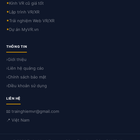
Kính VR cũ giá tốt
★
Lập trình VR/XR
★
Trải nghiệm Web VR/XR
★
Dự án MyVR.vn
★
THÔNG TIN
›
Giới thiệu
›
Liên hệ quảng cáo
›
Chính sách bảo mật
›
Điều khoản sử dụng
LIÊN HỆ
📧 trainghiemvr@gmail.com
📍 Việt Nam