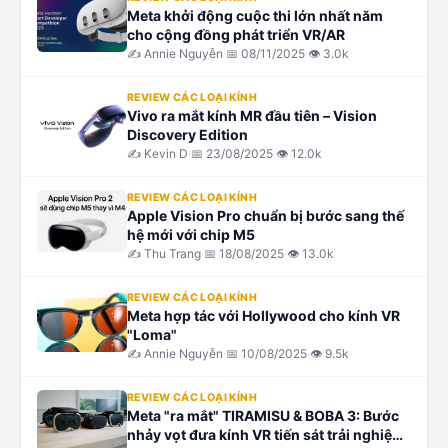
Meta khởi động cuộc thi lớn nhất năm
cho cộng đồng phát triển VR/AR
✍️
Annie Nguyễn
·
📅
08/11/2025
·
👁
3.0k
REVIEW CÁC LOẠI KÍNH
Vivo ra mắt kính MR đầu tiên – Vision
Discovery Edition
✍️
Kevin D
·
📅
23/08/2025
·
👁
12.0k
REVIEW CÁC LOẠI KÍNH
Apple Vision Pro chuẩn bị bước sang thế
hệ mới với chip M5
✍️
Thu Trang
·
📅
18/08/2025
·
👁
13.0k
REVIEW CÁC LOẠI KÍNH
Meta hợp tác với Hollywood cho kính VR
"Loma"
✍️
Annie Nguyễn
·
📅
10/08/2025
·
👁
9.5k
REVIEW CÁC LOẠI KÍNH
Meta "ra mắt" TIRAMISU & BOBA 3: Bước
nhảy vọt đưa kính VR tiến sát trải nghiệm