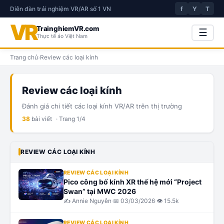
Diễn đàn trải nghiệm VR/AR số 1 VN
f
Y
T
VR
TrainghiemVR.com
☰
Thực tế ảo Việt Nam
Trang chủ
›
Review các loại kính
Review các loại kính
Đánh giá chi tiết các loại kính VR/AR trên thị trường
38
bài viết
· Trang
1
/
4
REVIEW CÁC LOẠI KÍNH
REVIEW CÁC LOẠI KÍNH
Pico công bố kính XR thế hệ mới “Project
Swan” tại MWC 2026
✍️
Annie Nguyễn
·
📅
03/03/2026
·
👁
15.5k
REVIEW CÁC LOẠI KÍNH