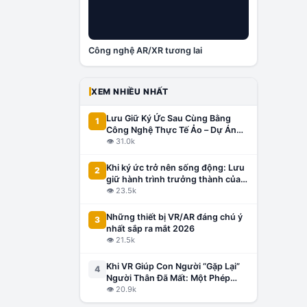
Công nghệ AR/XR tương lai
XEM NHIỀU NHẤT
Lưu Giữ Ký Ức Sau Cùng Bằng
1
Công Nghệ Thực Tế Ảo – Dự Án
Đầu Tiên Tại Việt Nam, Lấy Cảm
👁
31.0k
Hứng Từ Thế Giới
Khi ký ức trở nên sống động: Lưu
2
giữ hành trình trưởng thành của
con bằng công nghệ VR/AR
👁
23.5k
Những thiết bị VR/AR đáng chú ý
3
nhất sắp ra mắt 2026
👁
21.5k
Khi VR Giúp Con Người “Gặp Lại”
4
Người Thân Đã Mất: Một Phép
Màu Hay Công Nghệ Gây Tranh
👁
20.9k
Cãi?