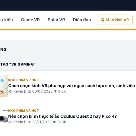
Sự kiện
Game VR
Phim VR
Diễn đàn
🛒 Mua kính VR
ING
 TAG "
VR GAMING
"
KHO PHIM VR HOT
Cách chọn kính VR phù hợp với ngân sách học sinh, sinh viên
✍️
Kevin D
·
📅
06/06/2025
·
👁
3.0k
KHO PHIM VR HOT
Nên chọn kính thực tế ảo Oculus Quest 2 hay Pico 4?
✍️
Kevin D
·
📅
28/11/2022
·
👁
16.0k