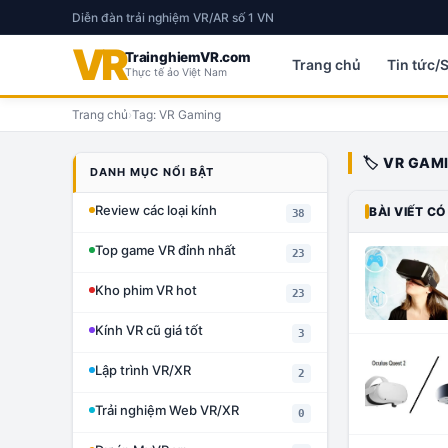
Diễn đàn trải nghiệm VR/AR số 1 VN
VR
TrainghiemVR.com
Trang chủ
Tin tức/
Thực tế ảo Việt Nam
Trang chủ
›
Tag:
VR Gaming
🏷️
VR GAM
DANH MỤC NỔI BẬT
Review các loại kính
BÀI VIẾT CÓ
38
Top game VR đỉnh nhất
23
Kho phim VR hot
23
Kính VR cũ giá tốt
3
Lập trình VR/XR
2
Trải nghiệm Web VR/XR
0