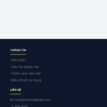
THÔNG TIN
›
Giới thiệu
›
Liên hệ quảng cáo
›
Chính sách bảo mật
›
Điều khoản sử dụng
LIÊN HỆ
📧 trainghiemvr@gmail.com
📍 Việt Nam