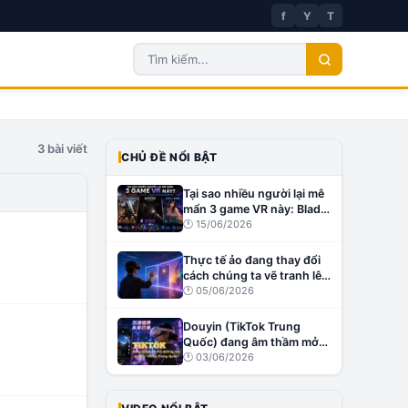
f
Y
T
3
bài viết
CHỦ ĐỀ NỔI BẬT
Tại sao nhiều người lại mê
mẩn 3 game VR này: Blade
& Sorcery, Affected: The
🕐
15/06/2026
Manor và Virt-A-Mate?
Thực tế ảo đang thay đổi
cách chúng ta vẽ tranh lên
tường như thế nào?
🕐
05/06/2026
Douyin (TikTok Trung
Quốc) đang âm thầm mở
đường cho creator VR tại
🕐
03/06/2026
Trung Quốc?