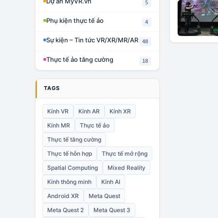
Dự án MyVR.vn
5
Phụ kiện thực tế ảo
4
Sự kiện – Tin tức VR/XR/MR/AR
48
Thực tế ảo tăng cường
18
TAGS
Kính VR
Kính AR
Kính XR
Kính MR
Thực tế ảo
Thực tế tăng cường
Thực tế hỗn hợp
Thực tế mở rộng
Spatial Computing
Mixed Reality
Kính thông minh
Kính AI
Android XR
Meta Quest
Meta Quest 2
Meta Quest 3