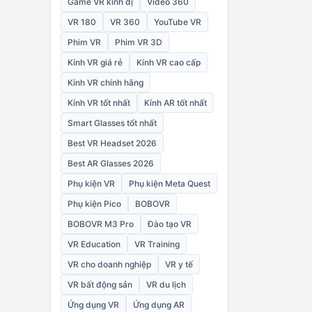
Game VR kinh dị
Video 360
VR 180
VR 360
YouTube VR
Phim VR
Phim VR 3D
Kính VR giá rẻ
Kính VR cao cấp
Kính VR chính hãng
Kính VR tốt nhất
Kính AR tốt nhất
Smart Glasses tốt nhất
Best VR Headset 2026
Best AR Glasses 2026
Phụ kiện VR
Phụ kiện Meta Quest
Phụ kiện Pico
BOBOVR
BOBOVR M3 Pro
Đào tạo VR
VR Education
VR Training
VR cho doanh nghiệp
VR y tế
VR bất động sản
VR du lịch
Ứng dụng VR
Ứng dụng AR