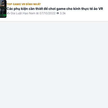
TOP GAME VR ĐỈNH NHẤT
Các phụ kiện cần thiết để chơi game cho kính thực tế ảo VR
✍️
Gia Luật Hạo Nam
·
📅
07/10/2022
·
👁
3.5k