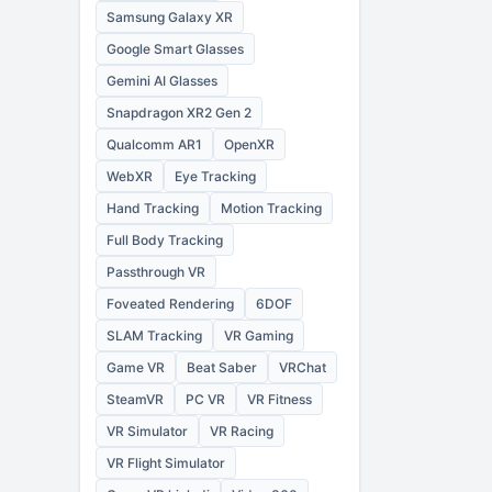
Samsung Galaxy XR
Google Smart Glasses
Gemini AI Glasses
Snapdragon XR2 Gen 2
Qualcomm AR1
OpenXR
WebXR
Eye Tracking
Hand Tracking
Motion Tracking
Full Body Tracking
Passthrough VR
Foveated Rendering
6DOF
SLAM Tracking
VR Gaming
Game VR
Beat Saber
VRChat
SteamVR
PC VR
VR Fitness
VR Simulator
VR Racing
VR Flight Simulator