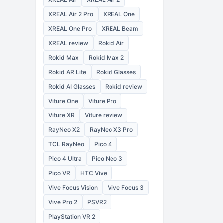
XREAL Air 2 Pro
XREAL One
XREAL One Pro
XREAL Beam
XREAL review
Rokid Air
Rokid Max
Rokid Max 2
Rokid AR Lite
Rokid Glasses
Rokid AI Glasses
Rokid review
Viture One
Viture Pro
Viture XR
Viture review
RayNeo X2
RayNeo X3 Pro
TCL RayNeo
Pico 4
Pico 4 Ultra
Pico Neo 3
Pico VR
HTC Vive
Vive Focus Vision
Vive Focus 3
Vive Pro 2
PSVR2
PlayStation VR 2