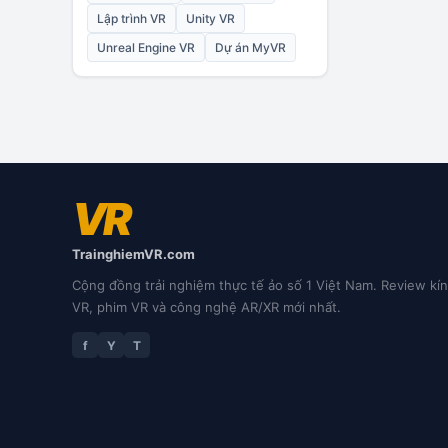
Lập trình VR
Unity VR
Unreal Engine VR
Dự án MyVR
VR
TrainghiemVR.com
Cộng đồng trải nghiệm thực tế ảo số 1 Việt Nam. Review kí
VR, phim VR và công nghệ AR/XR mới nhất.
f
Y
T