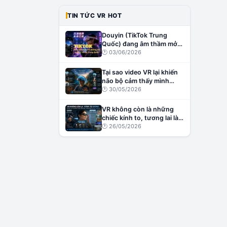
TIN TỨC VR HOT
Douyin (TikTok Trung
Quốc) đang âm thầm mở
đường cho creator VR tại
🕐
03/06/2026
Trung Quốc?
Tại sao video VR lại khiến
não bộ cảm thấy mình
đang thật sự ở đó?
🕐
30/05/2026
VR không còn là những
chiếc kính to, tương lai là
những chiếc kính nhẹ,
🕐
26/05/2026
thông minh và đầy cảm
xúc