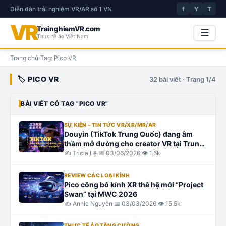
Diễn đàn trải nghiệm VR/AR số 1 VN
f
Y
T
VR
TrainghiemVR.com
☰
Thực tế ảo Việt Nam
Trang chủ
›
Tag:
Pico VR
🏷️
PICO VR
32
bài viết
· Trang 1/4
BÀI VIẾT CÓ TAG "
PICO VR
"
SỰ KIỆN – TIN TỨC VR/XR/MR/AR
Douyin (TikTok Trung Quốc) đang âm
thầm mở đường cho creator VR tại Trung
Quốc?
✍️
Tricia Lê
·
📅
03/06/2026
·
👁
1.6k
REVIEW CÁC LOẠI KÍNH
Pico công bố kính XR thế hệ mới “Project
Swan” tại MWC 2026
✍️
Annie Nguyễn
·
📅
03/03/2026
·
👁
15.5k
THỰC TẾ ẢO TĂNG CƯỜNG