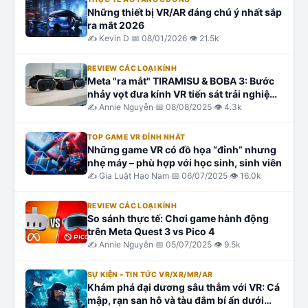
Những thiết bị VR/AR đáng chú ý nhất sắp
ra mắt 2026
✍️
Kevin D
·
📅
08/01/2026
·
👁
21.5k
REVIEW CÁC LOẠI KÍNH
Meta "ra mắt" TIRAMISU & BOBA 3: Bước
nhảy vọt đưa kính VR tiến sát trải nghiệm
siêu thực
✍️
Annie Nguyễn
·
📅
08/08/2025
·
👁
4.3k
TOP GAME VR ĐỈNH NHẤT
Những game VR có đồ họa “đỉnh” nhưng
nhẹ máy – phù hợp với học sinh, sinh viên
✍️
Gia Luật Hạo Nam
·
📅
06/07/2025
·
👁
16.0k
REVIEW CÁC LOẠI KÍNH
So sánh thực tế: Chơi game hành động
trên Meta Quest 3 vs Pico 4
✍️
Annie Nguyễn
·
📅
05/07/2025
·
👁
9.5k
SỰ KIỆN – TIN TỨC VR/XR/MR/AR
Khám phá đại dương sâu thẳm với VR: Cá
mập, rạn san hô và tàu đắm bí ẩn dưới