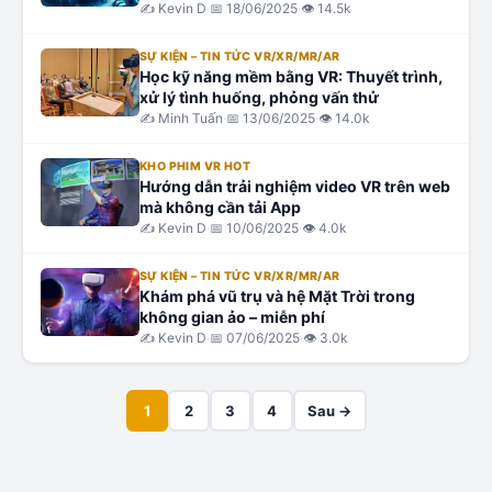
đáy biển
✍️
Kevin D
·
📅
18/06/2025
·
👁
14.5k
SỰ KIỆN – TIN TỨC VR/XR/MR/AR
Học kỹ năng mềm bằng VR: Thuyết trình,
xử lý tình huống, phỏng vấn thử
✍️
Minh Tuấn
·
📅
13/06/2025
·
👁
14.0k
KHO PHIM VR HOT
Hướng dẫn trải nghiệm video VR trên web
mà không cần tải App
✍️
Kevin D
·
📅
10/06/2025
·
👁
4.0k
SỰ KIỆN – TIN TỨC VR/XR/MR/AR
Khám phá vũ trụ và hệ Mặt Trời trong
không gian ảo – miễn phí
✍️
Kevin D
·
📅
07/06/2025
·
👁
3.0k
1
2
3
4
Sau →