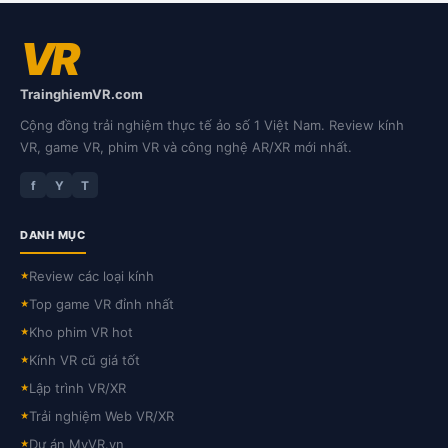
VR
TrainghiemVR.com
Cộng đồng trải nghiệm thực tế ảo số 1 Việt Nam. Review kính
VR, game VR, phim VR và công nghệ AR/XR mới nhất.
f
Y
T
DANH MỤC
Review các loại kính
★
Top game VR đỉnh nhất
★
Kho phim VR hot
★
Kính VR cũ giá tốt
★
Lập trình VR/XR
★
Trải nghiệm Web VR/XR
★
Dự án MyVR.vn
★