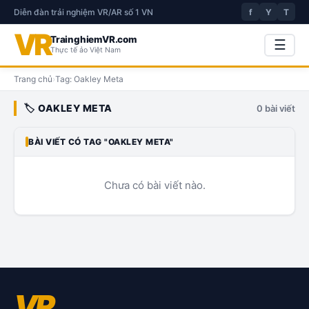
Diễn đàn trải nghiệm VR/AR số 1 VN
f
Y
T
VR
TrainghiemVR.com
☰
Thực tế ảo Việt Nam
Trang chủ
›
Tag:
Oakley Meta
🏷️
OAKLEY META
0
bài viết
BÀI VIẾT CÓ TAG "
OAKLEY META
"
Chưa có bài viết nào.
VR