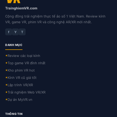
TrainghiemVR.com
Cộng đồng trải nghiệm thực tế ảo số 1 Việt Nam. Review kính
VR, game VR, phim VR và công nghệ AR/XR mới nhất.
f
Y
T
DANH MỤC
Review các loại kính
★
Top game VR đỉnh nhất
★
Kho phim VR hot
★
Kính VR cũ giá tốt
★
Lập trình VR/XR
★
Trải nghiệm Web VR/XR
★
Dự án MyVR.vn
★
THÔNG TIN