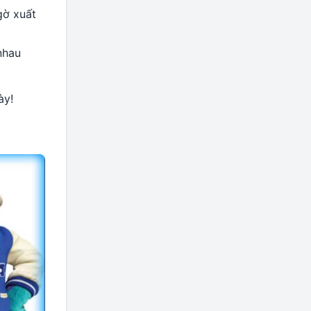
gờ xuất
nhau
ày!