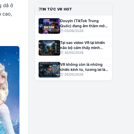
g dã ở
TIN TỨC VR HOT
n cao,
Douyin (TikTok Trung
Quốc) đang âm thầm mở
đường cho creator VR tại
🕐
03/06/2026
Trung Quốc?
Tại sao video VR lại khiến
não bộ cảm thấy mình
đang thật sự ở đó?
🕐
30/05/2026
VR không còn là những
chiếc kính to, tương lai là
những chiếc kính nhẹ,
🕐
26/05/2026
thông minh và đầy cảm
xúc