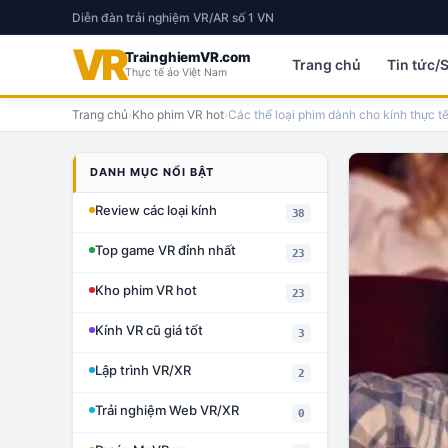
Diễn đàn trải nghiệm VR/AR số 1 VN
VR
TrainghiemVR.com
Trang chủ
Tin tức/
Thực tế ảo Việt Nam
Trang chủ
›
Kho phim VR hot
›
Các thể loại phim dành cho kính thực t
DANH MỤC NỔI BẬT
Review các loại kính
38
Top game VR đỉnh nhất
23
Kho phim VR hot
23
Kính VR cũ giá tốt
3
Lập trình VR/XR
2
Trải nghiệm Web VR/XR
0