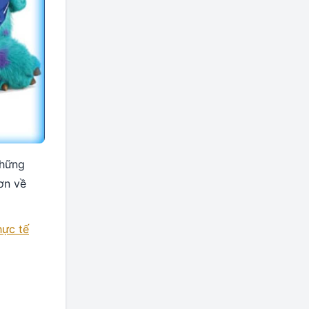
những
ơn về
hực tế