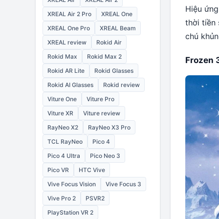
Hiệu ứng
XREAL Air 2 Pro
XREAL One
thời tiền
XREAL One Pro
XREAL Beam
chú khủn
XREAL review
Rokid Air
Rokid Max
Rokid Max 2
Frozen 
Rokid AR Lite
Rokid Glasses
Rokid AI Glasses
Rokid review
Viture One
Viture Pro
Viture XR
Viture review
RayNeo X2
RayNeo X3 Pro
TCL RayNeo
Pico 4
Pico 4 Ultra
Pico Neo 3
Pico VR
HTC Vive
Vive Focus Vision
Vive Focus 3
Vive Pro 2
PSVR2
PlayStation VR 2