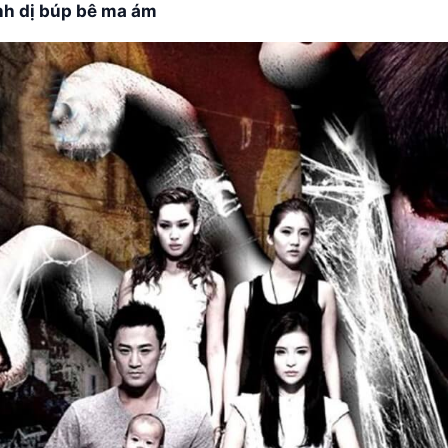
nh dị búp bê ma ám