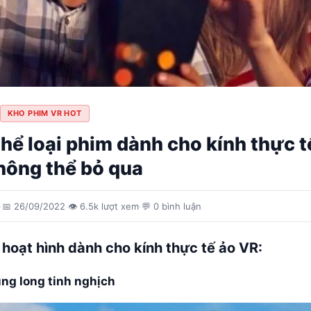
KHO PHIM VR HOT
hể loại phim dành cho kính thực t
hông thể bỏ qua
·
📅
26/09/2022
·
👁
6.5k
lượt xem
·
💬
0
bình luận
 hoạt hình dành cho kính thực tế ảo VR:
ng long tinh nghịch