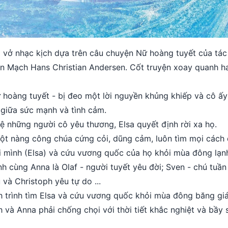
à vở nhạc kịch dựa trên câu chuyện Nữ hoàng tuyết của tác
n Mạch Hans Christian Andersen. Cốt truyện xoay quanh ha
ữ hoàng tuyết - bị đeo một lời nguyền khủng khiếp và cô ấy
 giữa sức mạnh và tình cảm.
ệ những người cô yêu thương, Elsa quyết định rời xa họ.
ột nàng công chúa cứng cỏi, dũng cảm, luôn tìm mọi cách 
i mình (Elsa) và cứu vương quốc của họ khỏi mùa đông lạnh
h cùng Anna là Olaf - người tuyết yêu đời; Sven - chú tuần
và Christoph yêu tự do ...
h trình tìm Elsa và cứu vương quốc khỏi mùa đông băng giá
h và Anna phải chống chọi với thời tiết khắc nghiệt và bầy 