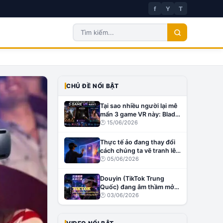
f
Y
T
CHỦ ĐỀ NỔI BẬT
Tại sao nhiều người lại mê
mẩn 3 game VR này: Blade
& Sorcery, Affected: The
🕐
15/06/2026
Manor và Virt-A-Mate?
Thực tế ảo đang thay đổi
cách chúng ta vẽ tranh lên
tường như thế nào?
🕐
05/06/2026
Douyin (TikTok Trung
Quốc) đang âm thầm mở
đường cho creator VR tại
🕐
03/06/2026
Trung Quốc?