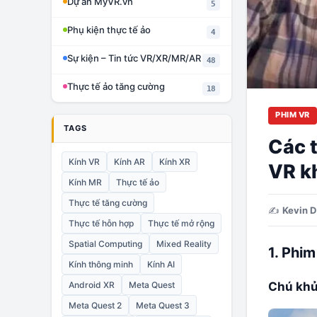
Dự án MyVR.vn
5
Phụ kiện thực tế ảo
4
Sự kiện – Tin tức VR/XR/MR/AR
48
Thực tế ảo tăng cường
18
PHIM VR
TAGS
Các t
Kính VR
Kính AR
Kính XR
VR k
Kính MR
Thực tế ảo
Thực tế tăng cường
✍️
Kevin D
Thực tế hỗn hợp
Thực tế mở rộng
Spatial Computing
Mixed Reality
1. Phim
Kính thông minh
Kính AI
Android XR
Meta Quest
Chú khủ
Meta Quest 2
Meta Quest 3