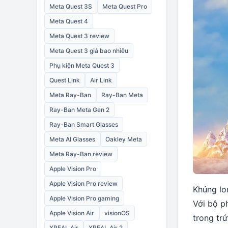
Meta Quest 3S
Meta Quest Pro
Meta Quest 4
Meta Quest 3 review
Meta Quest 3 giá bao nhiêu
Phụ kiện Meta Quest 3
Quest Link
Air Link
Meta Ray-Ban
Ray-Ban Meta
Ray-Ban Meta Gen 2
Ray-Ban Smart Glasses
Meta AI Glasses
Oakley Meta
Meta Ray-Ban review
Apple Vision Pro
Apple Vision Pro review
Khủng lon
Apple Vision Pro gaming
Với bộ ph
Apple Vision Air
visionOS
trong trứ
XREAL Air
XREAL Air 2