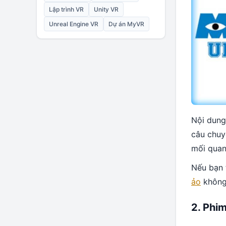
Lập trình VR
Unity VR
Unreal Engine VR
Dự án MyVR
Nội dung
câu chuyệ
mối quan
Nếu bạn 
ảo
không
2. Phim