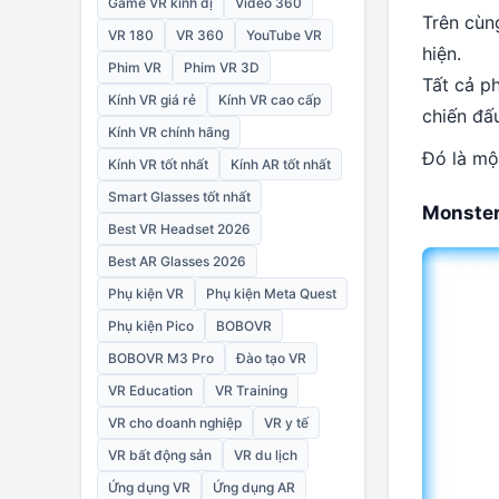
Game VR kinh dị
Video 360
Trên cùn
VR 180
VR 360
YouTube VR
hiện.
Phim VR
Phim VR 3D
Tất cả p
Kính VR giá rẻ
Kính VR cao cấp
chiến đấ
Kính VR chính hãng
Đó là mộ
Kính VR tốt nhất
Kính AR tốt nhất
Smart Glasses tốt nhất
Monster
Best VR Headset 2026
Best AR Glasses 2026
Phụ kiện VR
Phụ kiện Meta Quest
Phụ kiện Pico
BOBOVR
BOBOVR M3 Pro
Đào tạo VR
VR Education
VR Training
VR cho doanh nghiệp
VR y tế
VR bất động sản
VR du lịch
Ứng dụng VR
Ứng dụng AR