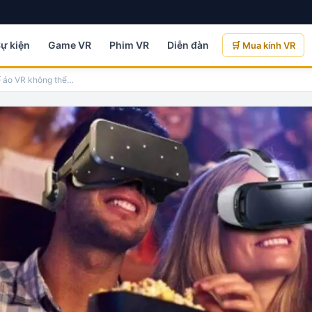
Sự kiện
Game VR
Phim VR
Diễn đàn
🛒 Mua kính VR
ế ảo VR không thể
…