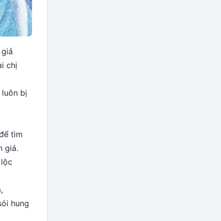
 giả
i chị
 luôn bị
để tìm
 giá.
 lộc
,
sói hung