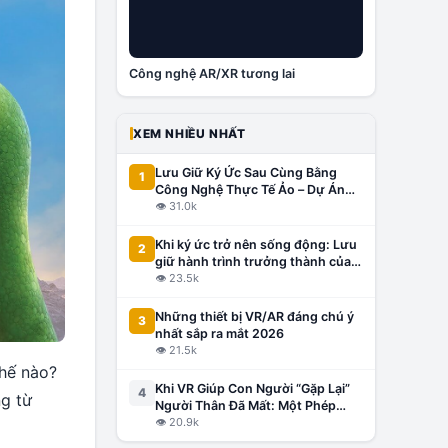
Công nghệ AR/XR tương lai
XEM NHIỀU NHẤT
Lưu Giữ Ký Ức Sau Cùng Bằng
1
Công Nghệ Thực Tế Ảo – Dự Án
Đầu Tiên Tại Việt Nam, Lấy Cảm
👁
31.0k
Hứng Từ Thế Giới
Khi ký ức trở nên sống động: Lưu
2
giữ hành trình trưởng thành của
con bằng công nghệ VR/AR
👁
23.5k
Những thiết bị VR/AR đáng chú ý
3
nhất sắp ra mắt 2026
👁
21.5k
thế nào?
Khi VR Giúp Con Người “Gặp Lại”
4
ng từ
Người Thân Đã Mất: Một Phép
Màu Hay Công Nghệ Gây Tranh
👁
20.9k
Cãi?