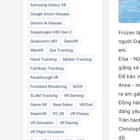
Samsung Galaxy XR
Google Smart Glasses
Gemini AI Glasses
Frozen l
Snapdragon XR2 Gen 2
người Đa
Qualcomm AR1
OpenXR
em.
WebXR
Eye Tracking
Elsa - N
Hand Tracking
Motion Tracking
giằng xé
Full Body Tracking
Để bảo v
Passthrough VR
Anna - m
Foveated Rendering
6DOF
ra em gá
SLAM Tracking
VR Gaming
Đồng hàn
Game VR
Beat Saber
VRChat
đáng yêu 
SteamVR
PC VR
VR Fitness
Trên hàn
VR Simulator
VR Racing
Christop
VR Flight Simulator
dữ.