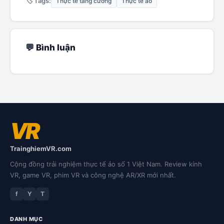
🏷️ Tags:
Thực tế tăng cường
Thực tế ảo
💬 Bình luận
VR
TrainghiemVR.com
Cộng đồng trải nghiệm thực tế ảo số 1 Việt Nam. Review kính
VR, game VR, phim VR và công nghệ AR/XR mới nhất.
f
Y
T
DANH MỤC