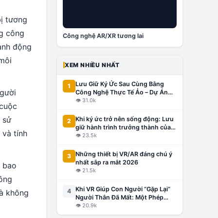
bị tương
ng công
Công nghệ AR/XR tương lai
hành động
 môi
XEM NHIỀU NHẤT
Lưu Giữ Ký Ức Sau Cùng Bằng
1
người
Công Nghệ Thực Tế Ảo – Dự Án
Đầu Tiên Tại Việt Nam, Lấy Cảm
👁
31.0k
 cuộc
Hứng Từ Thế Giới
 sử
Khi ký ức trở nên sống động: Lưu
2
giữ hành trình trưởng thành của
và tính
con bằng công nghệ VR/AR
👁
23.5k
Những thiết bị VR/AR đáng chú ý
3
nhất sắp ra mắt 2026
, bao
👁
21.5k
công
Khi VR Giúp Con Người “Gặp Lại”
4
mà không
Người Thân Đã Mất: Một Phép
Màu Hay Công Nghệ Gây Tranh
👁
20.9k
Cãi?