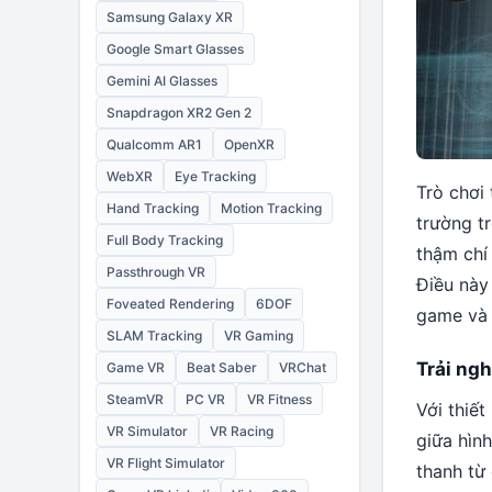
Samsung Galaxy XR
Google Smart Glasses
Gemini AI Glasses
Snapdragon XR2 Gen 2
Qualcomm AR1
OpenXR
WebXR
Eye Tracking
Trò chơi
Hand Tracking
Motion Tracking
trường t
Full Body Tracking
thậm chí
Passthrough VR
Điều này
Foveated Rendering
6DOF
game và 
SLAM Tracking
VR Gaming
Trải ng
Game VR
Beat Saber
VRChat
SteamVR
PC VR
VR Fitness
Với thiế
VR Simulator
VR Racing
giữa hìn
VR Flight Simulator
thanh từ