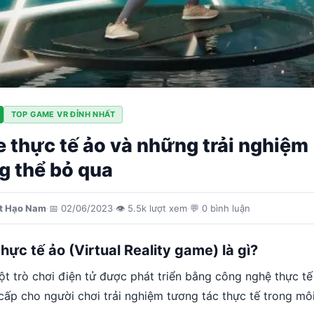
TOP GAME VR ĐỈNH NHẤT
 thực tế ảo và những trải nghiệm
g thể bỏ qua
ật Hạo Nam
·
📅
02/06/2023
·
👁
5.5k
lượt xem
·
💬
0
bình luận
ực tế ảo (Virtual Reality game) là gì?
ột trò chơi điện tử được phát triển bằng công nghệ thực tế
cấp cho người chơi trải nghiệm tương tác thực tế trong mô