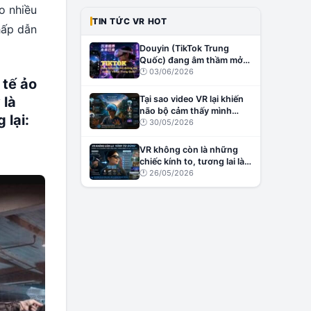
o nhiều
TIN TỨC VR HOT
hấp dẫn
Douyin (TikTok Trung
Quốc) đang âm thầm mở
đường cho creator VR tại
🕐
03/06/2026
 tế ảo
Trung Quốc?
 là
Tại sao video VR lại khiến
não bộ cảm thấy mình
 lại:
đang thật sự ở đó?
🕐
30/05/2026
VR không còn là những
chiếc kính to, tương lai là
những chiếc kính nhẹ,
🕐
26/05/2026
thông minh và đầy cảm
xúc