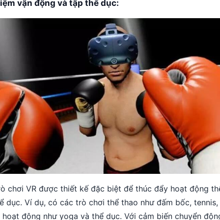
hiệm vận động và tập thể dục:
rò chơi VR được thiết kế đặc biệt để thúc đẩy hoạt động th
ể dục. Ví dụ, có các trò chơi thể thao như đấm bốc, tennis,
 hoạt động như yoga và thể dục. Với cảm biến chuyển độn