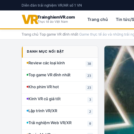
Diễn đàn trải nghiệm VR/AR số 1 VN
VR
TrainghiemVR.com
Trang chủ
Tin tức/
Thực tế ảo Việt Nam
Trang chủ
›
Top game VR đỉnh nhất
›
Game thực tế ảo và những trải n
DANH MỤC NỔI BẬT
Review các loại kính
38
Top game VR đỉnh nhất
23
Kho phim VR hot
23
Kính VR cũ giá tốt
3
Lập trình VR/XR
2
Trải nghiệm Web VR/XR
0