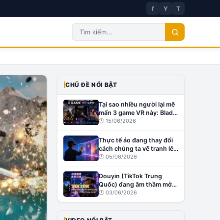
f
Y
T
CHỦ ĐỀ NỔI BẬT
Tại sao nhiều người lại mê
mẩn 3 game VR này: Blade
& Sorcery, Affected: The
🕐
15/06/2026
Manor và Virt-A-Mate?
Thực tế ảo đang thay đổi
cách chúng ta vẽ tranh lên
tường như thế nào?
🕐
05/06/2026
Douyin (TikTok Trung
Quốc) đang âm thầm mở
đường cho creator VR tại
🕐
03/06/2026
Trung Quốc?