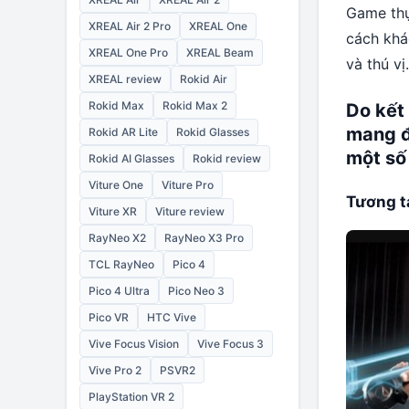
Game thự
XREAL Air 2 Pro
XREAL One
cách khá
XREAL One Pro
XREAL Beam
và thú vị.
XREAL review
Rokid Air
Rokid Max
Rokid Max 2
Do kết
mang đ
Rokid AR Lite
Rokid Glasses
một số 
Rokid AI Glasses
Rokid review
Viture One
Viture Pro
Tương tá
Viture XR
Viture review
RayNeo X2
RayNeo X3 Pro
TCL RayNeo
Pico 4
Pico 4 Ultra
Pico Neo 3
Pico VR
HTC Vive
Vive Focus Vision
Vive Focus 3
Vive Pro 2
PSVR2
PlayStation VR 2