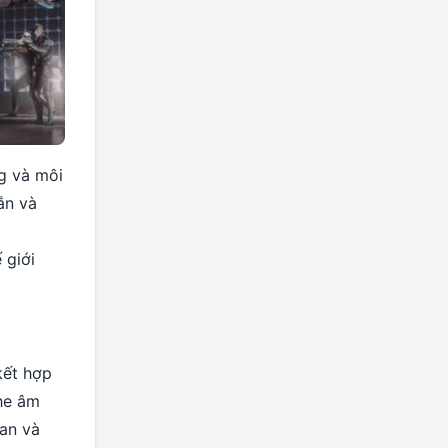
ng và môi
ắn và
 giới
kết hợp
he âm
an và