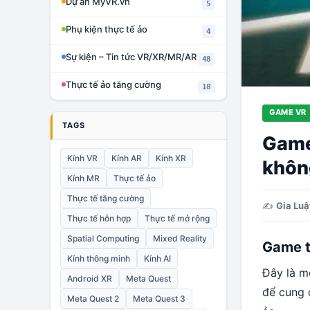
Dự án MyVR.vn
5
Phụ kiện thực tế ảo
4
Sự kiện – Tin tức VR/XR/MR/AR
48
Thực tế ảo tăng cường
18
GAME VR
TAGS
Game
Kính VR
Kính AR
Kính XR
khôn
Kính MR
Thực tế ảo
Thực tế tăng cường
✍️
Gia Lu
Thực tế hỗn hợp
Thực tế mở rộng
Spatial Computing
Mixed Reality
Game th
Kính thông minh
Kính AI
Đây là m
Android XR
Meta Quest
để cung 
Meta Quest 2
Meta Quest 3