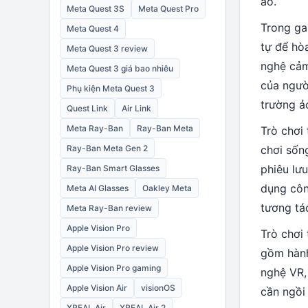
ảo.
Meta Quest 3S
Meta Quest Pro
Trong ga
Meta Quest 4
tự để hò
Meta Quest 3 review
nghệ cảm
Meta Quest 3 giá bao nhiêu
của ngườ
Phụ kiện Meta Quest 3
trường ả
Quest Link
Air Link
Meta Ray-Ban
Ray-Ban Meta
Trò chơi
Ray-Ban Meta Gen 2
chơi sốn
phiêu lư
Ray-Ban Smart Glasses
dụng côn
Meta AI Glasses
Oakley Meta
tương tá
Meta Ray-Ban review
Apple Vision Pro
Trò chơi 
Apple Vision Pro review
gồm hành
Apple Vision Pro gaming
nghệ VR,
Apple Vision Air
visionOS
cần ngồi
XREAL Air
XREAL Air 2