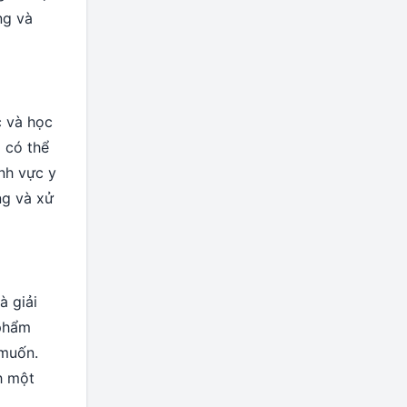
ng và
c và học
 có thể
ĩnh vực y
ng và xử
à giải
 phẩm
 muốn.
h một