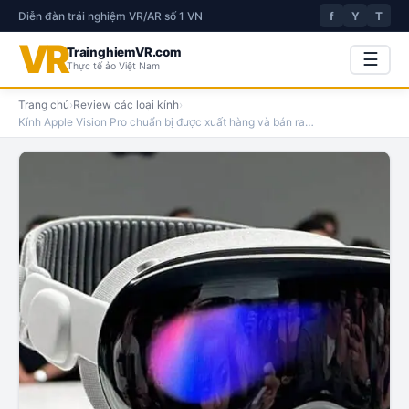
Diễn đàn trải nghiệm VR/AR số 1 VN
f
Y
T
VR
TrainghiemVR.com
☰
Thực tế ảo Việt Nam
Trang chủ
›
Review các loại kính
›
Kính Apple Vision Pro chuẩn bị được xuất hàng và bán ra
…