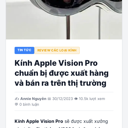
TIN TỨC
REVIEW CÁC LOẠI KÍNH
Kính Apple Vision Pro
chuẩn bị được xuất hàng
và bán ra trên thị trường
✍️
Annie Nguyễn
·
📅
30/12/2023
·
👁
10.5k
lượt xem
·
💬
0
bình luận
Kính Apple Vision Pro
sẽ được xuất xưởng