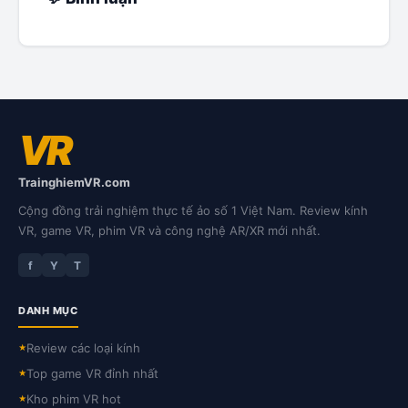
VR
TrainghiemVR.com
Cộng đồng trải nghiệm thực tế ảo số 1 Việt Nam. Review kính
VR, game VR, phim VR và công nghệ AR/XR mới nhất.
f
Y
T
DANH MỤC
Review các loại kính
★
Top game VR đỉnh nhất
★
Kho phim VR hot
★