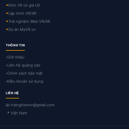
Kính VR cũ giá tốt
★
Lập trình VR/XR
★
Trải nghiệm Web VR/XR
★
Dự án MyVR.vn
★
THÔNG TIN
›
Giới thiệu
›
Liên hệ quảng cáo
›
Chính sách bảo mật
›
Điều khoản sử dụng
LIÊN HỆ
📧 trainghiemvr@gmail.com
📍 Việt Nam