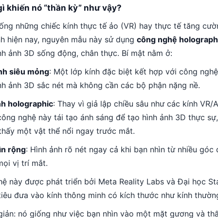
gì khiến nó “thần kỳ” như vậy?
ống những chiếc kính thực tế ảo (VR) hay thực tế tăng cườ
h hiện nay, nguyên mẫu này sử dụng
công nghệ holograph
ình ảnh 3D sống động, chân thực. Bí mật nằm ở:
nh siêu mỏng
: Một lớp kính đặc biệt kết hợp với công nghệ
ình ảnh 3D sắc nét mà không cần các bộ phận nặng nề.
nh holographic
: Thay vì giả lập chiều sâu như các kính VR/
công nghệ này tái tạo ánh sáng để tạo hình ảnh 3D thực sự
thấy một vật thể nổi ngay trước mắt.
ìn rộng
: Hình ảnh rõ nét ngay cả khi bạn nhìn từ nhiều góc 
ọi vị trí mắt.
ệ này được phát triển bởi Meta Reality Labs và Đại học St
tiêu đưa vào kính thông minh có kích thước như kính thườn
giản: nó giống như việc bạn nhìn vào một mặt gương và thấ