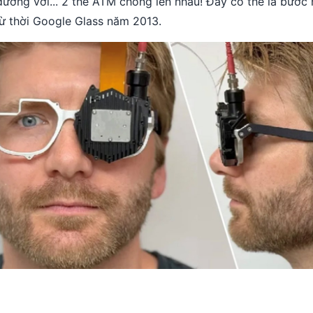
đương với... 2 thẻ ATM chồng lên nhau! Đây có thể là bước 
từ thời Google Glass năm 2013.