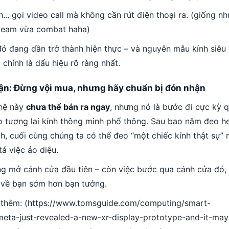
... gọi video call mà không cần rút điện thoại ra. (giống nh
 team vừa combat haha)
ó đang dần trở thành hiện thực – và nguyên mẫu kính siê
chính là dấu hiệu rõ ràng nhất.
uận: Đừng vội mua, nhưng hãy chuẩn bị đón nhận
hệ này
chưa thể bán ra ngay
, nhưng nó là bước đi cực kỳ 
o tương lai kính thông minh phổ thông. Sau bao năm đeo h
h, cuối cùng chúng ta có thể đeo “một chiếc kính thật sự”
á việc ảo diệu.
g mở cánh cửa đầu tiên – còn việc bước qua cánh cửa đó, 
 về bạn sớm hơn bạn tưởng.
 thêm: (https://www.tomsguide.com/computing/smart-
meta-just-revealed-a-new-xr-display-prototype-and-it-may