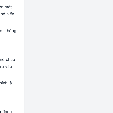
ện mắt
hể hiển
ợ, không
 nó chưa
era vào
hính là
g đang