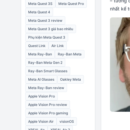
– tương 
Meta Quest 3S
Meta Quest Pro
nhất kể 
Meta Quest 4
Meta Quest 3 review
Meta Quest 3 giá bao nhiêu
Phụ kiện Meta Quest 3
Quest Link
Air Link
Meta Ray-Ban
Ray-Ban Meta
Ray-Ban Meta Gen 2
Ray-Ban Smart Glasses
Meta AI Glasses
Oakley Meta
Meta Ray-Ban review
Apple Vision Pro
Apple Vision Pro review
Apple Vision Pro gaming
Apple Vision Air
visionOS
XREAL Air
XREAL Air 2