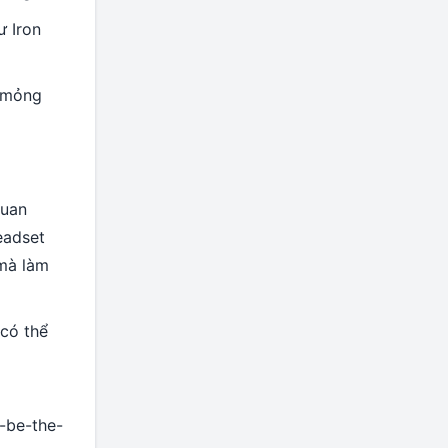
ư Iron
u mỏng
quan
eadset
 mà làm
có thể
-be-the-