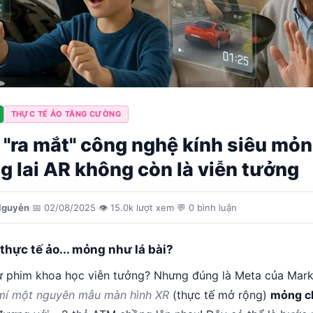
THỰC TẾ ẢO TĂNG CƯỜNG
 "ra mắt" công nghệ kính siêu mỏn
g lai AR không còn là viễn tưởng
Nguyễn
·
📅
02/08/2025
·
👁
15.0k
lượt xem
·
💬
0
bình luận
thực tế ảo... mỏng như lá bài?
 phim khoa học viễn tưởng? Nhưng đúng là Meta của Mar
mí một nguyên mẫu màn hình XR
(thực tế mở rộng)
mỏng c