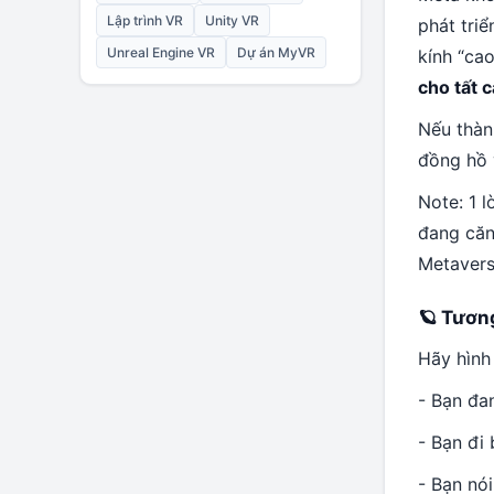
Lập trình VR
Unity VR
phát tri
Unreal Engine VR
Dự án MyVR
kính “ca
cho tất 
Nếu thàn
đồng hồ v
Note: 1 l
đang căn
Metaver
🪐
Tương
Hãy hình
- Bạn đa
- Bạn đi
- Bạn nó