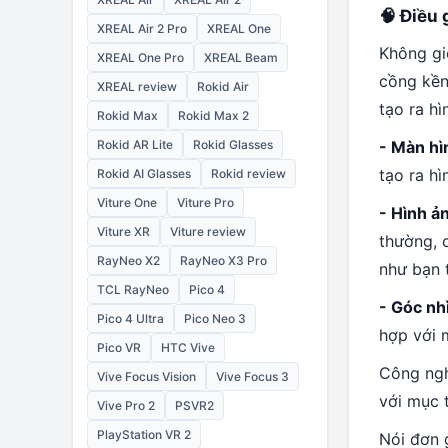
🧠 Điều 
XREAL Air 2 Pro
XREAL One
Không gi
XREAL One Pro
XREAL Beam
cồng kền
XREAL review
Rokid Air
tạo ra h
Rokid Max
Rokid Max 2
- Màn hì
Rokid AR Lite
Rokid Glasses
tạo ra h
Rokid AI Glasses
Rokid review
Viture One
Viture Pro
- Hình ả
Viture XR
Viture review
thường, 
RayNeo X2
RayNeo X3 Pro
như bạn 
TCL RayNeo
Pico 4
- Góc nh
Pico 4 Ultra
Pico Neo 3
hợp với m
Pico VR
HTC Vive
Công ngh
Vive Focus Vision
Vive Focus 3
với mục 
Vive Pro 2
PSVR2
PlayStation VR 2
Nói đơn 