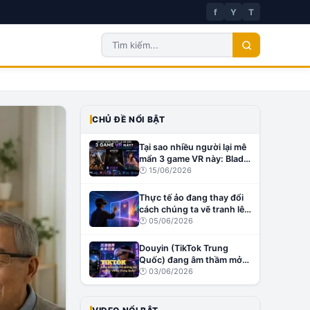
f
Y
T
CHỦ ĐỀ NỔI BẬT
Tại sao nhiều người lại mê
mẩn 3 game VR này: Blade
& Sorcery, Affected: The
🕐
15/06/2026
Manor và Virt-A-Mate?
Thực tế ảo đang thay đổi
cách chúng ta vẽ tranh lên
tường như thế nào?
🕐
05/06/2026
Douyin (TikTok Trung
Quốc) đang âm thầm mở
đường cho creator VR tại
🕐
03/06/2026
Trung Quốc?