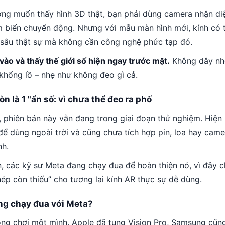
ờng muốn thấy hình 3D thật, bạn phải dùng camera nhận di
 biến chuyển động. Nhưng với mẫu màn hình mới, kính có t
u sâu thật sự mà không cần công nghệ phức tạp đó.
vào và thấy thế giới số hiện ngay trước mặt.
Không dây nh
 khổng lồ – nhẹ như không đeo gì cả.
òn là 1 "ẩn số: vì chưa thể đeo ra phố
c, phiên bản này vẫn đang trong giai đoạn thử nghiệm. Hiện
để dùng ngoài trời và cũng chưa tích hợp pin, loa hay cam
nh.
n, các kỹ sư Meta đang chạy đua để hoàn thiện nó, vì đây c
ép còn thiếu” cho tương lai kính AR thực sự dễ dùng.
ang chạy đua với Meta?
ng chơi một mình. Apple đã tung Vision Pro, Samsung cũn