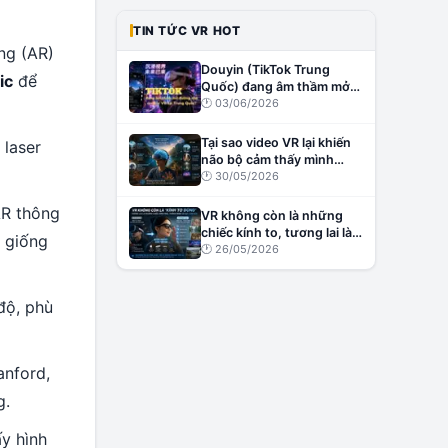
TIN TỨC VR HOT
ng (AR)
Douyin (TikTok Trung
ic
để
Quốc) đang âm thầm mở
đường cho creator VR tại
🕐
03/06/2026
Trung Quốc?
Tại sao video VR lại khiến
 laser
não bộ cảm thấy mình
đang thật sự ở đó?
🕐
30/05/2026
AR thông
VR không còn là những
chiếc kính to, tương lai là
, giống
những chiếc kính nhẹ,
🕐
26/05/2026
thông minh và đầy cảm
xúc
độ, phù
anford,
g.
y hình