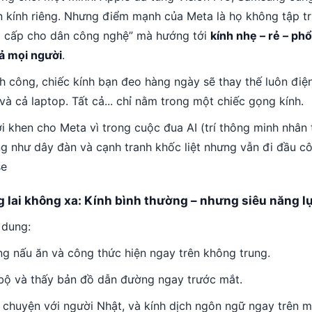
ển kính riêng. Nhưng điểm mạnh của Meta là họ không tập t
o cấp cho dân công nghệ” mà hướng tới
kính nhẹ – rẻ – ph
cả mọi người
.
h công, chiếc kính bạn đeo hàng ngày sẽ thay thế luôn điện
à cả laptop. Tất cả... chỉ nằm trong một chiếc gọng kính.
ời khen cho Meta vì trong cuộc đua AI (trí thông minh nhân 
g như dây đàn và cạnh tranh khốc liệt nhưng vẫn đi đầu c
se
 lai không xa: Kính bình thường – nhưng siêu năng l
 dung:
ng nấu ăn và công thức hiện ngay trên không trung.
 bộ và thấy bản đồ dẫn đường ngay trước mắt.
i chuyện với người Nhật, và kính dịch ngôn ngữ ngay trên m