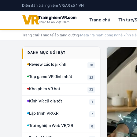
Diễn đàn trải nghiệm VR/AR số 1 VN
VR
TrainghiemVR.com
Trang chủ
Tin tức/
Thực tế ảo Việt Nam
Trang chủ
›
Thực tế ảo tăng cường
›
Meta "ra mắt" công nghệ kính siê
DANH MỤC NỔI BẬT
Review các loại kính
38
Top game VR đỉnh nhất
23
Kho phim VR hot
23
Kính VR cũ giá tốt
3
Lập trình VR/XR
2
Trải nghiệm Web VR/XR
0