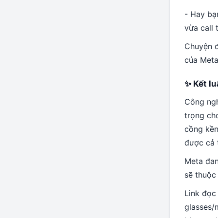
- Hay bạn
vừa call
Chuyện đ
của Meta 
✨ Kết l
Công ng
trọng ch
cồng kền
được cả t
Meta đan
sẽ thuộc
Link đọc
glasses/