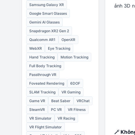
Samsung Galaxy XR
ảnh 3D n
Google Smart Glasses
Gemini AI Glasses
Snapdragon XR2 Gen 2
Qualcomm AR1
OpenXR
WebXR
Eye Tracking
Hand Tracking
Motion Tracking
Full Body Tracking
Passthrough VR
Foveated Rendering
6DOF
SLAM Tracking
VR Gaming
Game VR
Beat Saber
VRChat
SteamVR
PC VR
VR Fitness
VR Simulator
VR Racing
VR Flight Simulator
🪄 Khôn