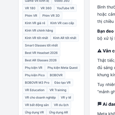
Game VR kinh dị
Video 360
Bình thư
VR 180
VR 360
YouTube VR
hoặc cảm
Phim VR
Phim VR 3D
thị chiề
Kính VR giá rẻ
Kính VR cao cấp
Bạn đeo 
Kính VR chính hãng
bộ xử lý
Kính VR tốt nhất
Kính AR tốt nhất
Smart Glasses tốt nhất
⚠️ Vẫn c
Best VR Headset 2026
Thật tiế
Best AR Glasses 2026
đủ sáng 
Phụ kiện VR
Phụ kiện Meta Quest
khung kí
Phụ kiện Pico
BOBOVR
BOBOVR M3 Pro
Đào tạo VR
Tuy nhiê
VR Education
VR Training
“mảnh gh
VR cho doanh nghiệp
VR y tế
🏁 Ai đ
VR bất động sản
VR du lịch
Ứng dụng VR
Ứng dụng AR
Meta khô