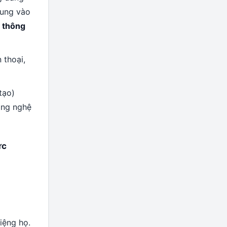
rung vào
ổ thông
 thoại,
tạo)
ông nghệ
ực
iệng họ.