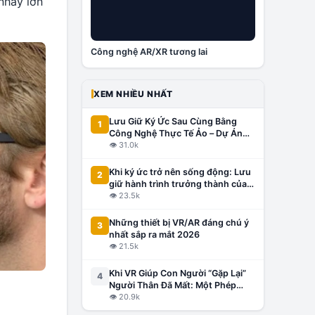
nhảy lớn
Công nghệ AR/XR tương lai
XEM NHIỀU NHẤT
Lưu Giữ Ký Ức Sau Cùng Bằng
1
Công Nghệ Thực Tế Ảo – Dự Án
Đầu Tiên Tại Việt Nam, Lấy Cảm
👁
31.0k
Hứng Từ Thế Giới
Khi ký ức trở nên sống động: Lưu
2
giữ hành trình trưởng thành của
con bằng công nghệ VR/AR
👁
23.5k
Những thiết bị VR/AR đáng chú ý
3
nhất sắp ra mắt 2026
👁
21.5k
Khi VR Giúp Con Người “Gặp Lại”
4
Người Thân Đã Mất: Một Phép
Màu Hay Công Nghệ Gây Tranh
👁
20.9k
Cãi?