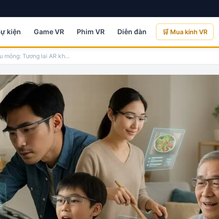
Sự kiện
Game VR
Phim VR
Diễn đàn
🛒 Mua kính VR
u mỏng: Tương lai AR kh
…