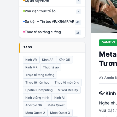
Dự án MyVR.vn
5
Phụ kiện thực tế ảo
4
Sự kiện – Tin tức VR/XR/MR/AR
48
Thực tế ảo tăng cường
18
GAME VR
TAGS
Meta
Kính VR
Kính AR
Kính XR
Tươn
Kính MR
Thực tế ảo
Thực tế tăng cường
✍️
Annie 
Thực tế hỗn hợp
Thực tế mở rộng
Spatial Computing
Mixed Reality
👓 Kính 
Kính thông minh
Kính AI
Nghe như
Android XR
Meta Quest
vừa
bật 
Meta Quest 2
Meta Quest 3