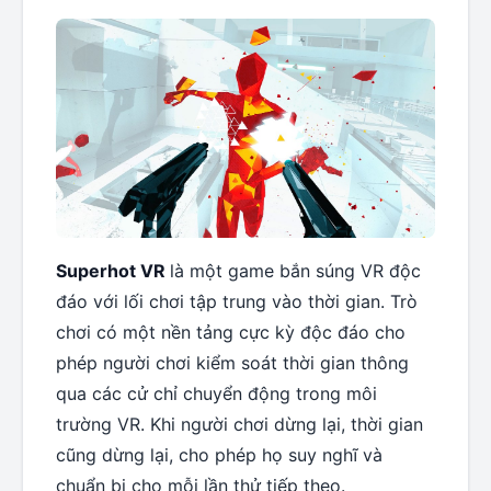
Superhot VR
là một game bắn súng VR độc
đáo với lối chơi tập trung vào thời gian. Trò
chơi có một nền tảng cực kỳ độc đáo cho
phép người chơi kiểm soát thời gian thông
qua các cử chỉ chuyển động trong môi
trường VR. Khi người chơi dừng lại, thời gian
cũng dừng lại, cho phép họ suy nghĩ và
chuẩn bị cho mỗi lần thử tiếp theo.