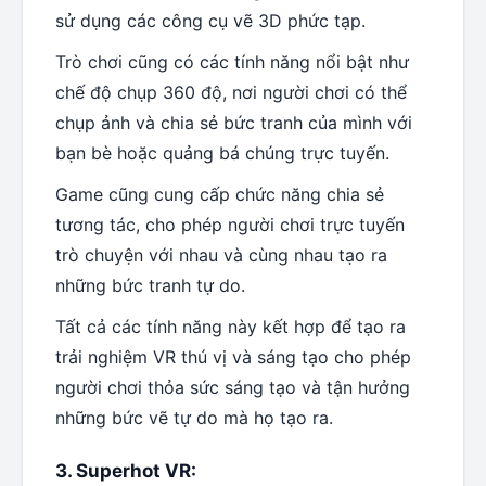
sử dụng các công cụ vẽ 3D phức tạp.
Trò chơi cũng có các tính năng nổi bật như
chế độ chụp 360 độ, nơi người chơi có thể
chụp ảnh và chia sẻ bức tranh của mình với
bạn bè hoặc quảng bá chúng trực tuyến.
Game cũng cung cấp chức năng chia sẻ
tương tác, cho phép người chơi trực tuyến
trò chuyện với nhau và cùng nhau tạo ra
những bức tranh tự do.
Tất cả các tính năng này kết hợp để tạo ra
trải nghiệm VR thú vị và sáng tạo cho phép
người chơi thỏa sức sáng tạo và tận hưởng
những bức vẽ tự do mà họ tạo ra.
3. Superhot VR: