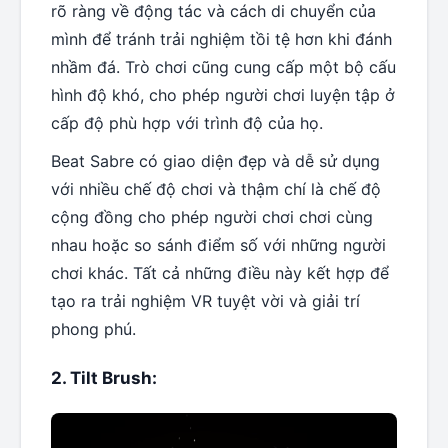
rõ ràng về động tác và cách di chuyển của
mình để tránh trải nghiệm tồi tệ hơn khi đánh
nhầm đá. Trò chơi cũng cung cấp một bộ cấu
hình độ khó, cho phép người chơi luyện tập ở
cấp độ phù hợp với trình độ của họ.
Beat Sabre có giao diện đẹp và dễ sử dụng
với nhiều chế độ chơi và thậm chí là chế độ
cộng đồng cho phép người chơi chơi cùng
nhau hoặc so sánh điểm số với những người
chơi khác. Tất cả những điều này kết hợp để
tạo ra trải nghiệm VR tuyệt vời và giải trí
phong phú.
2. Tilt Brush: