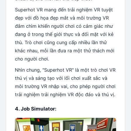
Superhot VR mang đến trải nghiệm VR tuyệt
đẹp với đồ họa đẹp mắt và môi trường VR
đắm chìm khiến người chơi có cảm giác như
đang ở trong thế giới thực và đối mặt với kẻ
thù. Trò chơi cũng cung cấp nhiều lần thử
khác nhau, mỗi lần đưa ra một thử thách mới
cho người chơi.
Nhìn chung, "Superhot VR" là một trò chơi VR
thú vị và sáng tạo với lối chơi xuất sắc và
môi trường VR nhập vai, cho phép người chơi
trải nghiệm trải nghiệm VR độc đáo và thú vị.
4. Job Simulator: