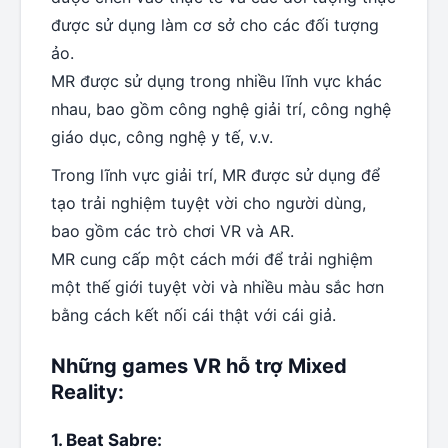
được sử dụng làm cơ sở cho các đối tượng
ảo.
MR được sử dụng trong nhiều lĩnh vực khác
nhau, bao gồm công nghệ giải trí, công nghệ
giáo dục, công nghệ y tế, v.v.
Trong lĩnh vực giải trí, MR được sử dụng để
tạo trải nghiệm tuyệt vời cho người dùng,
bao gồm các trò chơi VR và AR.
MR cung cấp một cách mới để trải nghiệm
một thế giới tuyệt vời và nhiều màu sắc hơn
bằng cách kết nối cái thật với cái giả.
Những games VR hỗ trợ Mixed
Reality:
1. Beat Sabre: