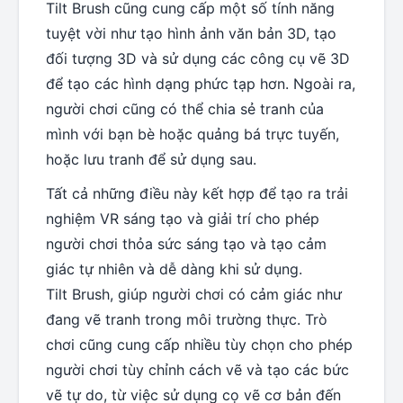
Tilt Brush cũng cung cấp một số tính năng
tuyệt vời như tạo hình ảnh văn bản 3D, tạo
đối tượng 3D và sử dụng các công cụ vẽ 3D
để tạo các hình dạng phức tạp hơn. Ngoài ra,
người chơi cũng có thể chia sẻ tranh của
mình với bạn bè hoặc quảng bá trực tuyến,
hoặc lưu tranh để sử dụng sau.
Tất cả những điều này kết hợp để tạo ra trải
nghiệm VR sáng tạo và giải trí cho phép
người chơi thỏa sức sáng tạo và tạo cảm
giác tự nhiên và dễ dàng khi sử dụng.
Tilt Brush, giúp người chơi có cảm giác như
đang vẽ tranh trong môi trường thực. Trò
chơi cũng cung cấp nhiều tùy chọn cho phép
người chơi tùy chỉnh cách vẽ và tạo các bức
vẽ tự do, từ việc sử dụng cọ vẽ cơ bản đến