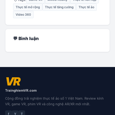
Thực tế mở rộng
Thực tế tăng cường
Thực tế ảo
Video 360
💬 Bình luận
VR
TrainghiemVR.com
Cộng đồng trải nghiệm thực tế ảo số 1 Việt Nam. Review kính
VR, game VR, phim VR và công nghệ AR/XR mới nhất.
f
Y
T