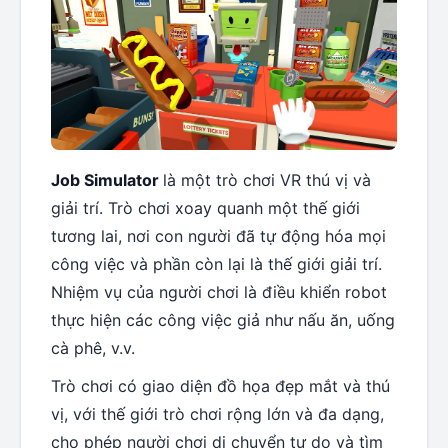
Job Simulator
là một trò chơi VR thú vị và
giải trí. Trò chơi xoay quanh một thế giới
tương lai, nơi con người đã tự động hóa mọi
công việc và phần còn lại là thế giới giải trí.
Nhiệm vụ của người chơi là điều khiển robot
thực hiện các công việc giả như nấu ăn, uống
cà phê, v.v.
Trò chơi có giao diện đồ họa đẹp mắt và thú
vị, với thế giới trò chơi rộng lớn và đa dạng,
cho phép người chơi di chuyển tự do và tìm