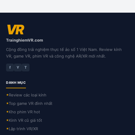
VR
TrainghiemVR.com
Cộng đồng trải nghiệm thực tế ảo số 1 Việt Nam. Review kính
VR, game VR, phim VR và công nghệ AR/XR mới nhất.
f
Y
T
DANH MỤC
Review các loại kính
★
Top game VR đỉnh nhất
★
Kho phim VR hot
★
Kính VR cũ giá tốt
★
Lập trình VR/XR
★