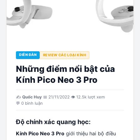
DIỄN ĐÀN
REVIEW CÁC LOẠI KÍNH
Những điểm nổi bật của
Kính Pico Neo 3 Pro
✍️
Quốc Huy
·
📅
21/11/2022
·
👁
12.5k
lượt xem
·
💬
0
bình luận
Độ chính xác quang học:
Kính Pico Neo 3 Pro
giới thiệu hai bộ điều