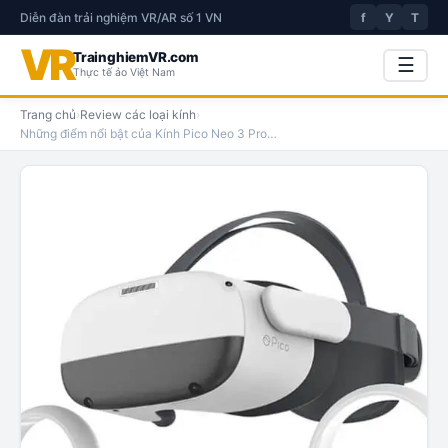
Diễn đàn trải nghiệm VR/AR số 1 VN
f
Y
T
VR
TrainghiemVR.com
☰
Thực tế ảo Việt Nam
Trang chủ
›
Review các loại kính
›
Những điểm nổi bật của Kính Pico Neo 3 Pro
…