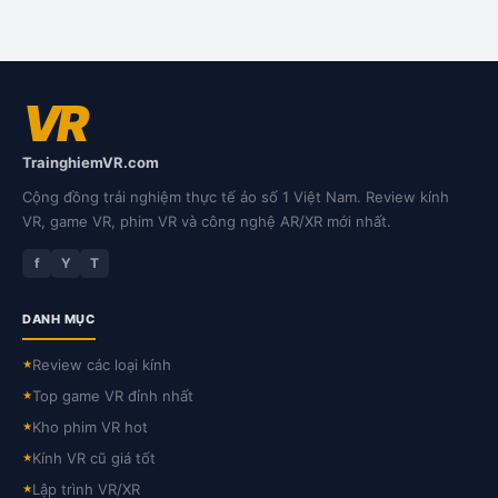
VR
TrainghiemVR.com
Cộng đồng trải nghiệm thực tế ảo số 1 Việt Nam. Review kính
VR, game VR, phim VR và công nghệ AR/XR mới nhất.
f
Y
T
DANH MỤC
Review các loại kính
★
Top game VR đỉnh nhất
★
Kho phim VR hot
★
Kính VR cũ giá tốt
★
Lập trình VR/XR
★