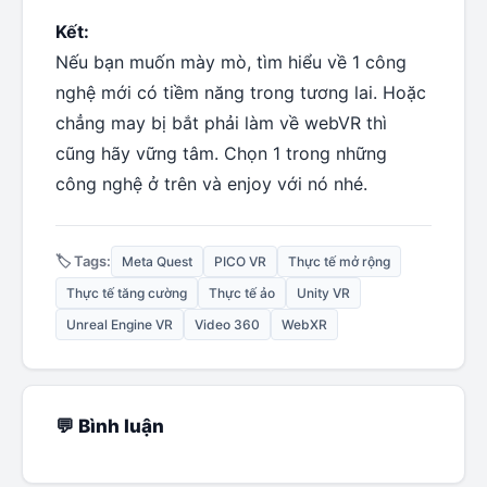
Kết:
Nếu bạn muốn mày mò, tìm hiểu về 1 công
nghệ mới có tiềm năng trong tương lai. Hoặc
chẳng may bị bắt phải làm về webVR thì
cũng hãy vững tâm. Chọn 1 trong những
công nghệ ở trên và enjoy với nó nhé.
🏷️ Tags:
Meta Quest
PICO VR
Thực tế mở rộng
Thực tế tăng cường
Thực tế ảo
Unity VR
Unreal Engine VR
Video 360
WebXR
💬 Bình luận