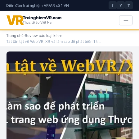
Diễn đàn trải nghiệm VR/AR số 1 VN
f
Y
T
VR
TrainghiemVR.com
☰
Thực tế ảo Việt Nam
Trang chủ
›
Review các loại kính
›
Tất tần tật về Web VR, XR và làm sao để phát triển 1 tr
…