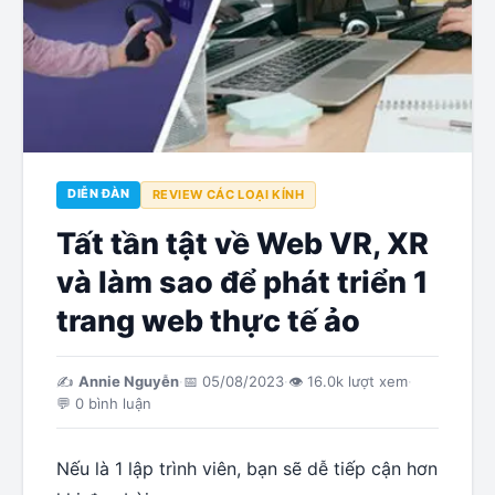
DIỄN ĐÀN
REVIEW CÁC LOẠI KÍNH
Tất tần tật về Web VR, XR
và làm sao để phát triển 1
trang web thực tế ảo
✍️
Annie Nguyễn
·
📅
05/08/2023
·
👁
16.0k
lượt xem
·
💬
0
bình luận
Nếu là 1 lập trình viên, bạn sẽ dễ tiếp cận hơn