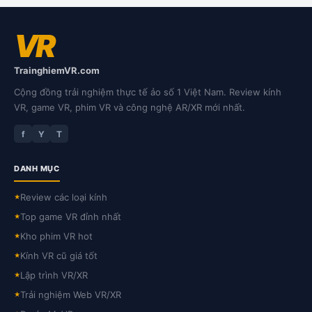
VR
TrainghiemVR.com
Cộng đồng trải nghiệm thực tế ảo số 1 Việt Nam. Review kính
VR, game VR, phim VR và công nghệ AR/XR mới nhất.
f
Y
T
DANH MỤC
Review các loại kính
★
Top game VR đỉnh nhất
★
Kho phim VR hot
★
Kính VR cũ giá tốt
★
Lập trình VR/XR
★
Trải nghiệm Web VR/XR
★