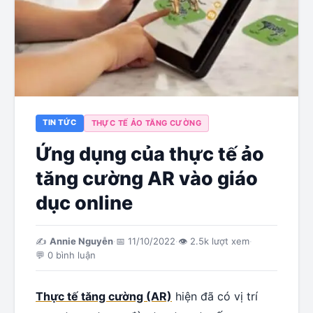
TIN TỨC
THỰC TẾ ẢO TĂNG CƯỜNG
Ứng dụng của thực tế ảo
tăng cường AR vào giáo
dục online
✍️
Annie Nguyễn
·
📅
11/10/2022
·
👁
2.5k
lượt xem
·
💬
0
bình luận
Thực tế tăng cường (AR)
hiện đã có vị trí