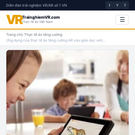
Diễn đàn trải nghiệm VR/AR số 1 VN
f
Y
T
VR
TrainghiemVR.com
☰
Thực tế ảo Việt Nam
Trang chủ
›
Thực tế ảo tăng cường
›
Ứng dụng của thực tế ảo tăng cường AR vào giáo dục onli
…