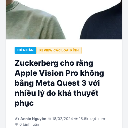
DIỄN ĐÀN
REVIEW CÁC LOẠI KÍNH
Zuckerberg cho rằng
Apple Vision Pro không
bằng Meta Quest 3 với
nhiều lý do khá thuyết
phục
✍️
Annie Nguyễn
·
📅
18/02/2024
·
👁
15.5k
lượt xem
·
💬
0
bình luận