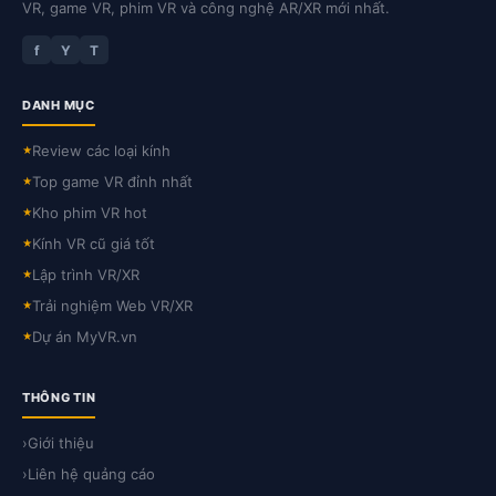
VR, game VR, phim VR và công nghệ AR/XR mới nhất.
f
Y
T
DANH MỤC
Review các loại kính
★
Top game VR đỉnh nhất
★
Kho phim VR hot
★
Kính VR cũ giá tốt
★
Lập trình VR/XR
★
Trải nghiệm Web VR/XR
★
Dự án MyVR.vn
★
THÔNG TIN
›
Giới thiệu
›
Liên hệ quảng cáo