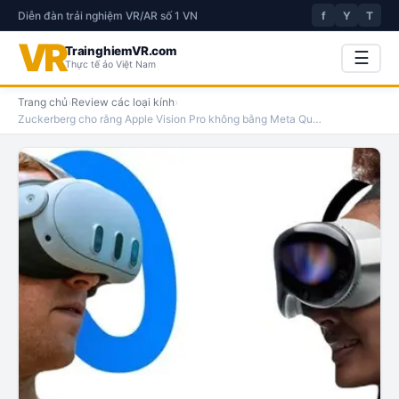
Diễn đàn trải nghiệm VR/AR số 1 VN
f
Y
T
VR
TrainghiemVR.com
☰
Thực tế ảo Việt Nam
Trang chủ
›
Review các loại kính
›
Zuckerberg cho rằng Apple Vision Pro không bằng Meta Qu
…