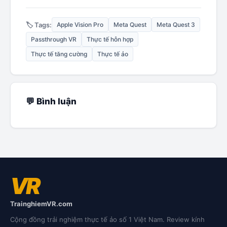
🏷️ Tags:
Apple Vision Pro
Meta Quest
Meta Quest 3
Passthrough VR
Thực tế hỗn hợp
Thực tế tăng cường
Thực tế ảo
💬 Bình luận
VR
TrainghiemVR.com
Cộng đồng trải nghiệm thực tế ảo số 1 Việt Nam. Review kính