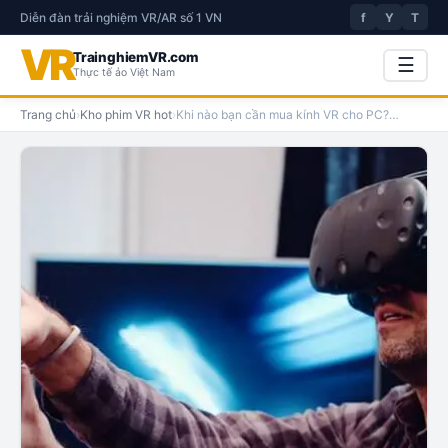
Diễn đàn trải nghiệm VR/AR số 1 VN
f
Y
T
VR
TrainghiemVR.com
☰
Thực tế ảo Việt Nam
Trang chủ
›
Kho phim VR hot
›
Khi nào bạn cần mua kính VR cho PC?
…