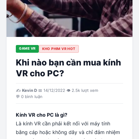
GAME VR
KHO PHIM VR HOT
Khi nào bạn cần mua kính
VR cho PC?
✍️
Kevin D
·
📅
14/12/2022
·
👁
2.5k
lượt xem
·
💬
0
bình luận
Kính VR cho PC là gì?
Là kính VR cần phải kết nối với máy tính
bằng cáp hoặc không dây và chỉ đảm nhiệm