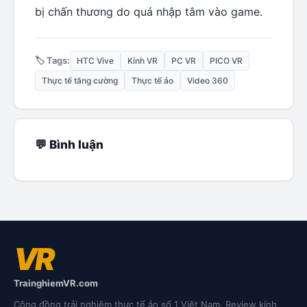
bị chấn thương do quá nhập tâm vào game.
🏷️ Tags:
HTC Vive
Kính VR
PC VR
PICO VR
Thực tế tăng cường
Thực tế ảo
Video 360
💬 Bình luận
VR
TrainghiemVR.com
Cộng đồng trải nghiệm thực tế ảo số 1 Việt Nam. Review kính