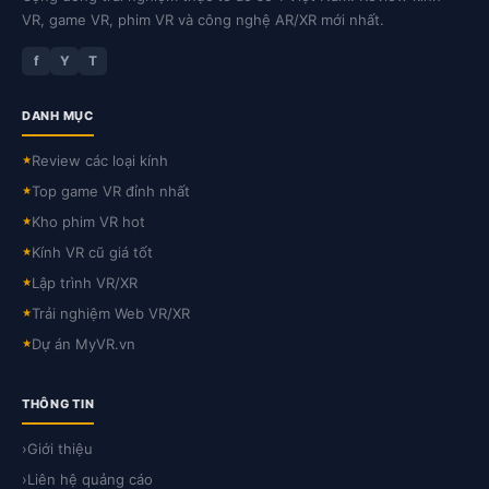
VR, game VR, phim VR và công nghệ AR/XR mới nhất.
f
Y
T
DANH MỤC
Review các loại kính
★
Top game VR đỉnh nhất
★
Kho phim VR hot
★
Kính VR cũ giá tốt
★
Lập trình VR/XR
★
Trải nghiệm Web VR/XR
★
Dự án MyVR.vn
★
THÔNG TIN
›
Giới thiệu
›
Liên hệ quảng cáo