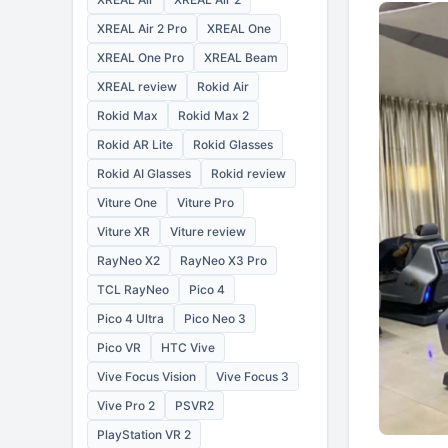
XREAL Air 2 Pro
XREAL One
XREAL One Pro
XREAL Beam
XREAL review
Rokid Air
Rokid Max
Rokid Max 2
Rokid AR Lite
Rokid Glasses
Rokid AI Glasses
Rokid review
Viture One
Viture Pro
Viture XR
Viture review
RayNeo X2
RayNeo X3 Pro
TCL RayNeo
Pico 4
Pico 4 Ultra
Pico Neo 3
Pico VR
HTC Vive
Vive Focus Vision
Vive Focus 3
Vive Pro 2
PSVR2
PlayStation VR 2