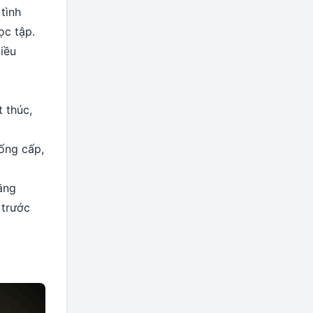
tình
ọc tập.
iều
t thúc,
uống cấp,
ằng
 trước