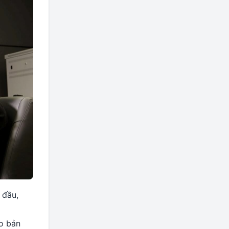
 đầu,
ho bản