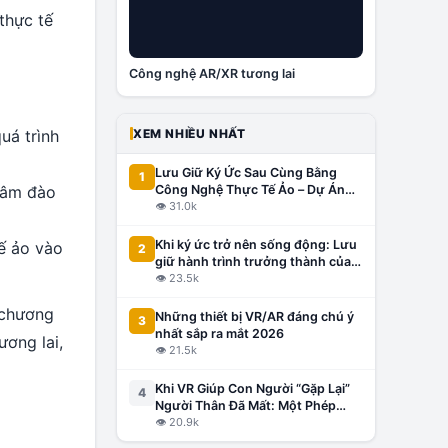
thực tế
Công nghệ AR/XR tương lai
XEM NHIỀU NHẤT
uá trình
Lưu Giữ Ký Ức Sau Cùng Bằng
1
Công Nghệ Thực Tế Ảo – Dự Án
 tâm đào
Đầu Tiên Tại Việt Nam, Lấy Cảm
👁
31.0k
Hứng Từ Thế Giới
Khi ký ức trở nên sống động: Lưu
tế ảo vào
2
giữ hành trình trưởng thành của
con bằng công nghệ VR/AR
👁
23.5k
 chương
Những thiết bị VR/AR đáng chú ý
3
nhất sắp ra mắt 2026
ương lai,
👁
21.5k
Khi VR Giúp Con Người “Gặp Lại”
4
Người Thân Đã Mất: Một Phép
Màu Hay Công Nghệ Gây Tranh
👁
20.9k
Cãi?