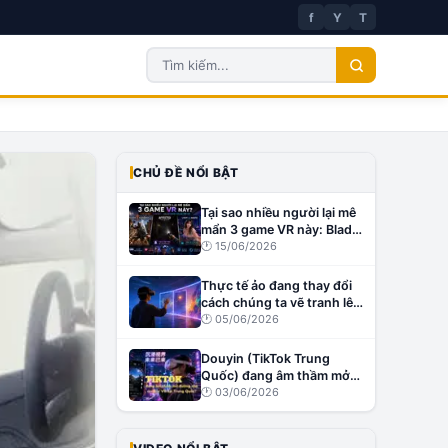
f
Y
T
CHỦ ĐỀ NỔI BẬT
Tại sao nhiều người lại mê
mẩn 3 game VR này: Blade
& Sorcery, Affected: The
🕐
15/06/2026
Manor và Virt-A-Mate?
Thực tế ảo đang thay đổi
cách chúng ta vẽ tranh lên
tường như thế nào?
🕐
05/06/2026
Douyin (TikTok Trung
Quốc) đang âm thầm mở
đường cho creator VR tại
🕐
03/06/2026
Trung Quốc?