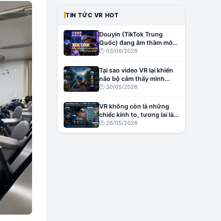
TIN TỨC VR HOT
Douyin (TikTok Trung
Quốc) đang âm thầm mở
đường cho creator VR tại
🕐
03/06/2026
Trung Quốc?
Tại sao video VR lại khiến
não bộ cảm thấy mình
đang thật sự ở đó?
🕐
30/05/2026
VR không còn là những
chiếc kính to, tương lai là
những chiếc kính nhẹ,
🕐
26/05/2026
thông minh và đầy cảm
xúc