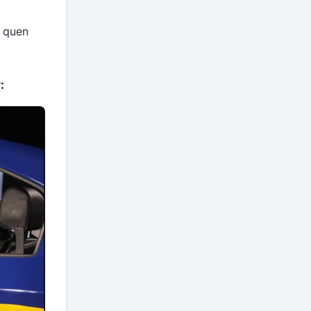
m quen
: