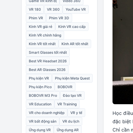
Game VR kinh dị
Video 360
VR 180
VR 360
YouTube VR
Phim VR
Phim VR 3D
Kính VR giá rẻ
Kính VR cao cấp
Kính VR chính hãng
Kính VR tốt nhất
Kính AR tốt nhất
Smart Glasses tốt nhất
Best VR Headset 2026
Best AR Glasses 2026
Phụ kiện VR
Phụ kiện Meta Quest
Phụ kiện Pico
BOBOVR
BOBOVR M3 Pro
Đào tạo VR
VR Education
VR Training
Học điều
VR cho doanh nghiệp
VR y tế
đặc biệt 
VR bất động sản
VR du lịch
Chỉ cần 
Ứng dụng VR
Ứng dụng AR