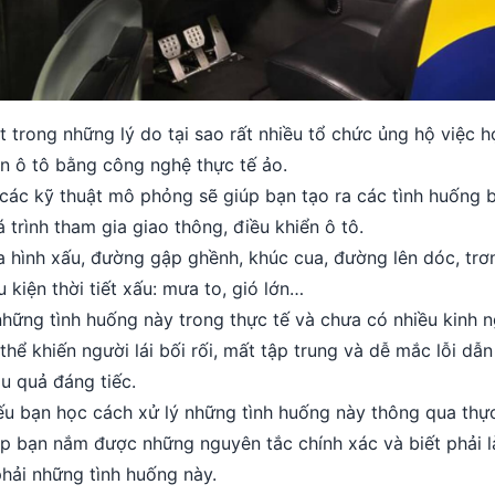
t trong những lý do tại sao rất nhiều tổ chức ủng hộ việc 
ển ô tô bằng công nghệ thực tế ảo.
các kỹ thuật mô phỏng sẽ giúp bạn tạo ra các tình huống 
 trình tham gia giao thông, điều khiển ô tô.
 hình xấu, đường gập ghềnh, khúc cua, đường lên dóc, trơn
 kiện thời tiết xấu: mưa to, gió lớn…
những tình huống này trong thực tế và chưa có nhiều kinh 
 thể khiến người lái bối rối, mất tập trung và dễ mắc lỗi dẫ
u quả đáng tiếc.
u bạn học cách xử lý những tình huống này thông qua thực
úp bạn nắm được những nguyên tắc chính xác và biết phải l
phải những tình huống này.