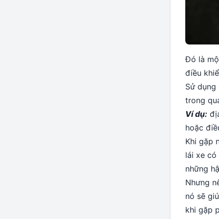
Đó là mộ
điều khi
Sử dụng 
trong quá
Ví dụ:
địa
hoặc điều
Khi gặp 
lái xe có
những hậ
Nhưng nế
nó sẽ gi
khi gặp 