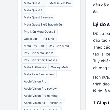
Meta Quest 3S
Meta Quest Pro
đều đã đ
Meta Quest 4
ảo.
Meta Quest 3 review
Lý do s
Meta Quest 3 giá bao nhiêu
Phụ kiện Meta Quest 3
Để có bằn
Quest Link
Air Link
đào tạo v
Meta Ray-Ban
Ray-Ban Meta
Theo các
Ray-Ban Meta Gen 2
tạo lái x
Ray-Ban Smart Glasses
Tuy nhiê
Meta AI Glasses
Oakley Meta
chương t
Meta Ray-Ban review
Hơn nữa,
Apple Vision Pro
trình đào
Apple Vision Pro review
lý do là 
Apple Vision Pro gaming
1. Giúp t
Apple Vision Air
visionOS
XREAL Air
XREAL Air 2