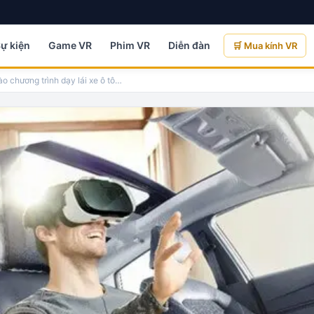
Sự kiện
Game VR
Phim VR
Diễn đàn
🛒 Mua kính VR
o chương trình dạy lái xe ô tô
…