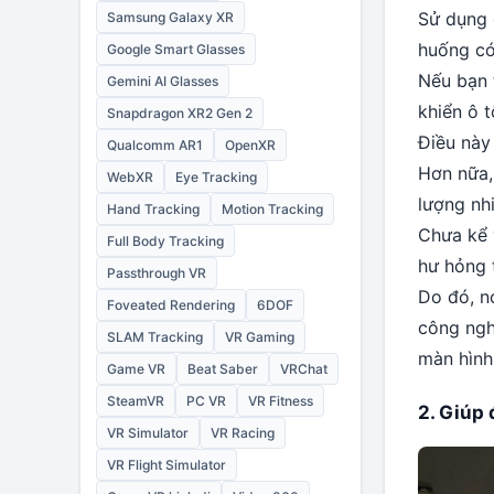
Sử dụng 
Samsung Galaxy XR
huống có 
Google Smart Glasses
Nếu bạn 
Gemini AI Glasses
khiển ô t
Snapdragon XR2 Gen 2
Điều này 
Qualcomm AR1
OpenXR
Hơn nữa, 
WebXR
Eye Tracking
lượng nhi
Hand Tracking
Motion Tracking
Chưa kể v
Full Body Tracking
hư hỏng t
Passthrough VR
Do đó, n
Foveated Rendering
6DOF
công ngh
SLAM Tracking
VR Gaming
màn hình
Game VR
Beat Saber
VRChat
SteamVR
PC VR
VR Fitness
2. Giúp
VR Simulator
VR Racing
VR Flight Simulator