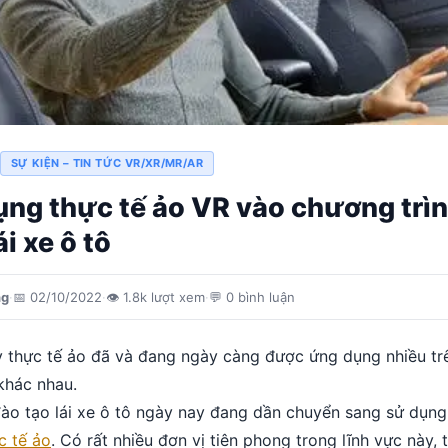
SỰ KIỆN – TIN TỨC VR/XR/MR/AR
ụng thực tế ảo VR vào chương trì
ái xe ô tô
ng
·
📅
02/10/2022
·
👁
1.8k
lượt xem
·
💬
0
bình luận
 thực tế ảo đã và đang ngày càng được ứng dụng nhiều tr
 khác nhau.
đào tạo lái xe ô tô ngày nay đang dần chuyển sang sử dụn
c tế ảo
. Có rất nhiều đơn vị tiên phong trong lĩnh vực này, 