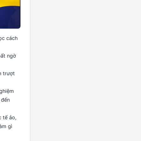
học cách
bất ngờ
 trượt
nghiệm
n đến
 tế ảo,
àm gì