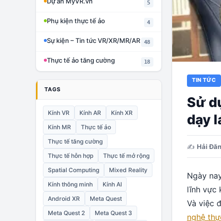
Dự án MyVR.vn
5
Phụ kiện thực tế ảo
4
Sự kiện – Tin tức VR/XR/MR/AR
48
Thực tế ảo tăng cường
18
TIN TỨC
TAGS
Sử d
Kính VR
Kính AR
Kính XR
dạy l
Kính MR
Thực tế ảo
Thực tế tăng cường
✍️
Hải Đă
Thực tế hỗn hợp
Thực tế mở rộng
Spatial Computing
Mixed Reality
Ngày nay
Kính thông minh
Kính AI
lĩnh vực
Android XR
Meta Quest
Và việc 
Meta Quest 2
Meta Quest 3
nghệ thự