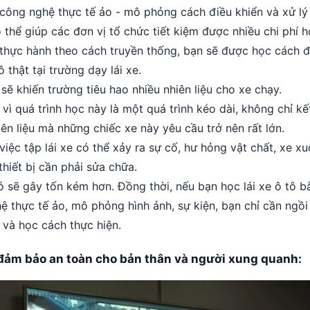
công nghệ thực tế ảo - mô phỏng cách điều khiển và xử lý 
thể giúp các đơn vị tổ chức tiết kiệm được nhiều chi phí h
thực hành theo cách truyền thống, bạn sẽ được học cách đ
ô thật tại trường dạy lái xe.
sẽ khiến trường tiêu hao nhiều nhiên liệu cho xe chạy.
vì quá trình học này là một quá trình kéo dài, không chỉ kế
ên liệu mà những chiếc xe này yêu cầu trở nên rất lớn.
iệc tập lái xe có thể xảy ra sự cố, hư hỏng vật chất, xe x
hiết bị cần phải sửa chữa.
ó sẽ gây tốn kém hơn. Đồng thời, nếu bạn học lái xe ô tô b
ệ thực tế ảo, mô phỏng hình ảnh, sự kiện, bạn chỉ cần ngồi
 và học cách thực hiện.
 đảm bảo an toàn cho bản thân và người xung quanh: