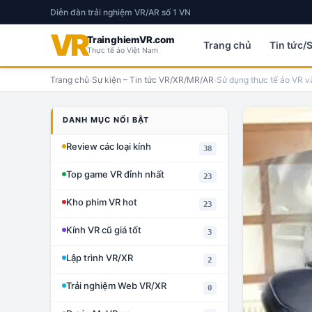
Diễn đàn trải nghiệm VR/AR số 1 VN
VR
TrainghiemVR.com
Trang chủ
Tin tức/
Thực tế ảo Việt Nam
Trang chủ
›
Sự kiện – Tin tức VR/XR/MR/AR
›
Sử dụng thực tế ảo VR và
DANH MỤC NỔI BẬT
Review các loại kính
38
Top game VR đỉnh nhất
23
Kho phim VR hot
23
Kính VR cũ giá tốt
3
Lập trình VR/XR
2
Trải nghiệm Web VR/XR
0