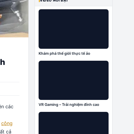
VIDEO NỔI BẬT
Khám phá thế giới thực tế ảo
nh
VR Gaming – Trải nghiệm đỉnh cao
ên các
g
công
tất cả