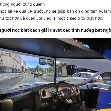
những người xung quanh.
học lái xe qua VR trước, nó sẽ giúp bạn ổn định tâm lý, là
hứ tốt hơn và quen với việc lái một chiếc ô tô thật hơn.
người học biết cách giải quyết các tình huống bất ngờ