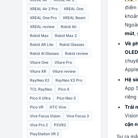
điểm 
XREAL Air 2 Pro
XREAL One
khoả
XREAL One Pro
XREAL Beam
Ngoài
XREAL review
Rokid Air
mút
,
Rokid Max
Rokid Max 2
Về p
Rokid AR Lite
Rokid Glasses
OLED
Rokid AI Glasses
Rokid review
chuyê
Viture One
Viture Pro
Appl
Viture XR
Viture review
Hệ si
RayNeo X2
RayNeo X3 Pro
App S
TCL RayNeo
Pico 4
riêng
Pico 4 Ultra
Pico Neo 3
Trải 
Pico VR
HTC Vive
Visio
Vive Focus Vision
Vive Focus 3
cận n
Vive Pro 2
PSVR2
PlayStation VR 2
Sự ra mắ