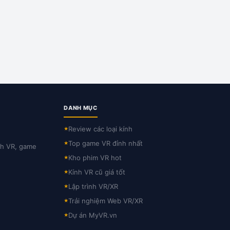
DANH MỤC
Review các loại kính
★
Top game VR đỉnh nhất
★
nh VR, game
Kho phim VR hot
★
Kính VR cũ giá tốt
★
Lập trình VR/XR
★
Trải nghiệm Web VR/XR
★
Dự án MyVR.vn
★