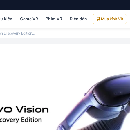
Sự kiện
Game VR
Phim VR
Diễn đàn
🛒 Mua kính VR
on Discovery Edition
…