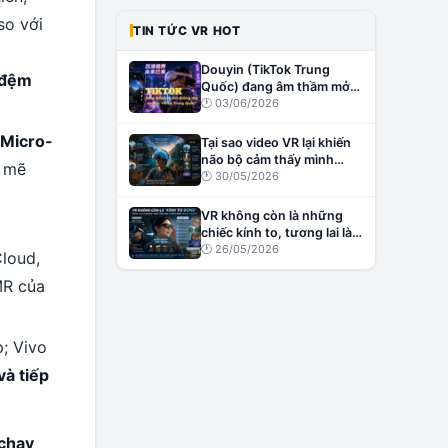
 so với
TIN TỨC VR HOT
Douyin (TikTok Trung
 đệm
Quốc) đang âm thầm mở
đường cho creator VR tại
🕐
03/06/2026
Trung Quốc?
 Micro-
Tại sao video VR lại khiến
não bộ cảm thấy mình
 mẽ
đang thật sự ở đó?
🕐
30/05/2026
VR không còn là những
chiếc kính to, tương lai là
những chiếc kính nhẹ,
🕐
26/05/2026
Cloud,
thông minh và đầy cảm
MR của
xúc
p; Vivo
và tiếp
 chạy