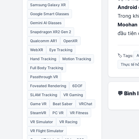
Samsung Galaxy XR
Android 
Google Smart Glasses
Trong kh
Gemini AI Glasses
Moohan
Snapdragon XR2 Gen 2
đầu tiên 
Qualcomm AR1
OpenXR
WebXR
Eye Tracking
🏷️ Tags:
A
Hand Tracking
Motion Tracking
Thực tế h
Full Body Tracking
Passthrough VR
Foveated Rendering
6DOF
💬 Bình 
SLAM Tracking
VR Gaming
Game VR
Beat Saber
VRChat
SteamVR
PC VR
VR Fitness
VR Simulator
VR Racing
VR Flight Simulator