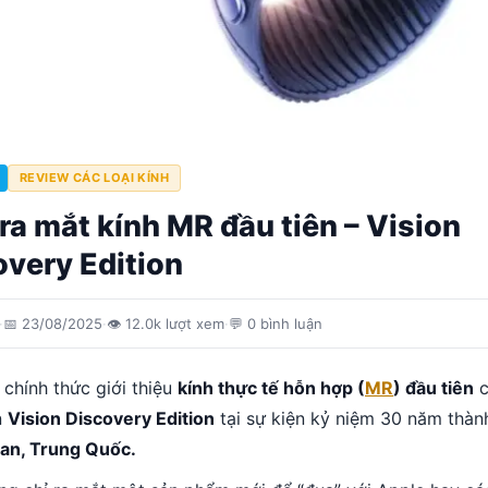
REVIEW CÁC LOẠI KÍNH
ra mắt kính MR đầu tiên – Vision
overy Edition
·
📅
23/08/2025
·
👁
12.0k
lượt xem
·
💬
0
bình luận
chính thức giới thiệu
kính thực tế hỗn hợp (
MR
) đầu tiên
c
n
Vision Discovery Edition
tại sự kiện kỷ niệm 30 năm thàn
an, Trung Quốc.