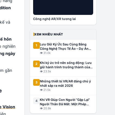
c hãng
dition
Công nghệ AR/XR tương lai
 kế và
XEM NHIỀU NHẤT
tế hỗn
Lưu Giữ Ký Ức Sau Cùng Bằng
1
o nghiên
Công Nghệ Thực Tế Ảo – Dự Án
àng ngày
Đầu Tiên Tại Việt Nam, Lấy Cảm
👁
31.0k
Hứng Từ Thế Giới
Khi ký ức trở nên sống động: Lưu
2
giữ hành trình trưởng thành của
ẩm gần
con bằng công nghệ VR/AR
👁
23.5k
Những thiết bị VR/AR đáng chú ý
3
nhất sắp ra mắt 2026
e
👁
21.5k
Khi VR Giúp Con Người “Gặp Lại”
4
Người Thân Đã Mất: Một Phép
e Vision
Màu Hay Công Nghệ Gây Tranh
👁
20.9k
Cãi?
iên,