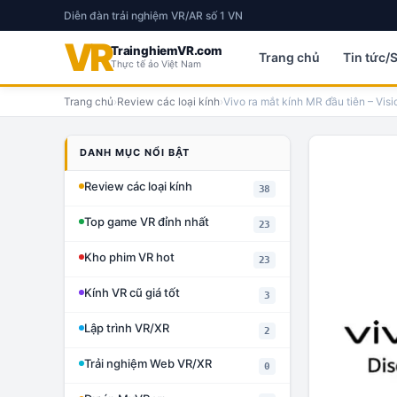
Diễn đàn trải nghiệm VR/AR số 1 VN
VR
TrainghiemVR.com
Trang chủ
Tin tức/
Thực tế ảo Việt Nam
Trang chủ
›
Review các loại kính
›
Vivo ra mắt kính MR đầu tiên – Visi
DANH MỤC NỔI BẬT
Review các loại kính
38
Top game VR đỉnh nhất
23
Kho phim VR hot
23
Kính VR cũ giá tốt
3
Lập trình VR/XR
2
Trải nghiệm Web VR/XR
0