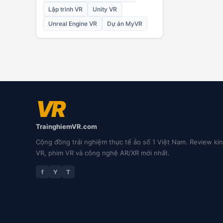
Lập trình VR
Unity VR
Unreal Engine VR
Dự án MyVR
VR
TrainghiemVR.com
Cộng đồng trải nghiệm thực tế ảo số 1 Việt Nam. Review kí
VR, phim VR và công nghệ AR/XR mới nhất.
f
Y
T