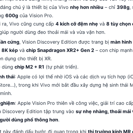
đáng chú ý là thiết bị của Vivo
nhẹ hơn nhiều
– chỉ
398g
,
ng
600g
của Vision Pro.
 ra, Vivo cũng cung cấp
4 kích cỡ đệm nhẹ
và
8 tùy chọn
 giúp người dùng đeo thoải mái và vừa vặn hơn.
hần cứng
, Vision Discovery Edition được trang bị
màn hình
 8K kép
và
chip Snapdragon XR2+ Gen 2
– con chip mạnh
n dụng cho thiết bị XR.
e dùng
chip M2 + R1
(tự phát triển).
nh thái
: Apple có lợi thế nhờ iOS và các dịch vụ tích hợp (i
tore…), trong khi Vivo mới bắt đầu xây dựng hệ sinh thái 
 mình.
nghiệm
: Apple Vision Pro thiên về công việc, giải trí cao cấ
n Discovery Edition tập trung vào
sự nhẹ nhàng, thoải mái 
gười dùng phổ thông hơn
.
t này đánh dấu bước đi quan trọng khi
thị trường kính MR