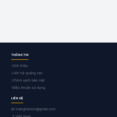
THÔNG TIN
›
Giới thiệu
›
Liên hệ quảng cáo
›
Chính sách bảo mật
›
Điều khoản sử dụng
LIÊN HỆ
📧 trainghiemvr@gmail.com
📍 Việt Nam