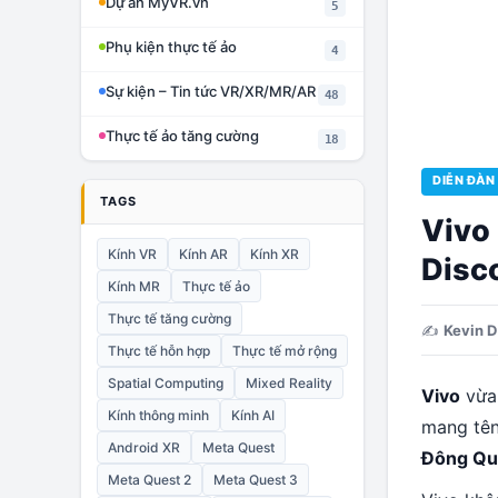
Dự án MyVR.vn
5
Phụ kiện thực tế ảo
4
Sự kiện – Tin tức VR/XR/MR/AR
48
Thực tế ảo tăng cường
18
DIỄN ĐÀN
TAGS
Vivo 
Kính VR
Kính AR
Kính XR
Disc
Kính MR
Thực tế ảo
Thực tế tăng cường
✍️
Kevin D
Thực tế hỗn hợp
Thực tế mở rộng
Spatial Computing
Mixed Reality
Vivo
vừa 
Kính thông minh
Kính AI
mang tê
Android XR
Meta Quest
Đông Qu
Meta Quest 2
Meta Quest 3