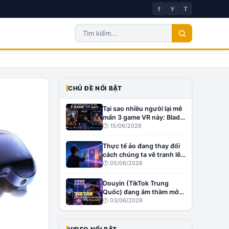
f
Y
T
CHỦ ĐỀ NỔI BẬT
Tại sao nhiều người lại mê
mẩn 3 game VR này: Blade
& Sorcery, Affected: The
🕐
15/06/2026
Manor và Virt-A-Mate?
Thực tế ảo đang thay đổi
cách chúng ta vẽ tranh lên
tường như thế nào?
🕐
05/06/2026
Douyin (TikTok Trung
Quốc) đang âm thầm mở
đường cho creator VR tại
🕐
03/06/2026
Trung Quốc?