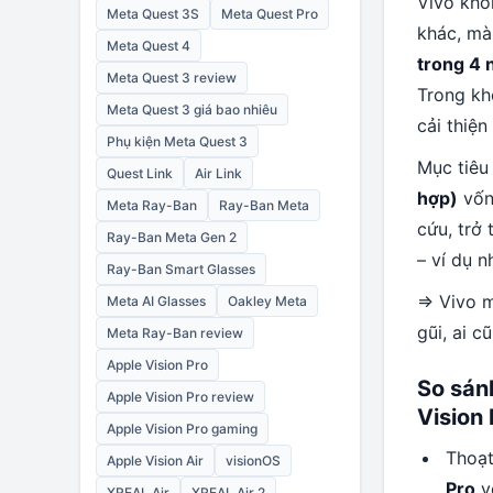
Vivo khô
Meta Quest 3S
Meta Quest Pro
khác, m
Meta Quest 4
trong 4
Meta Quest 3 review
Trong kh
Meta Quest 3 giá bao nhiêu
cải thiện
Phụ kiện Meta Quest 3
Mục tiêu
Quest Link
Air Link
hợp)
vốn
Meta Ray-Ban
Ray-Ban Meta
cứu, trở 
Ray-Ban Meta Gen 2
– ví dụ n
Ray-Ban Smart Glasses
=> Vivo 
Meta AI Glasses
Oakley Meta
gũi, ai c
Meta Ray-Ban review
Apple Vision Pro
So sán
Apple Vision Pro review
Vision 
Apple Vision Pro gaming
Thoạt
Apple Vision Air
visionOS
Pro
v
XREAL Air
XREAL Air 2