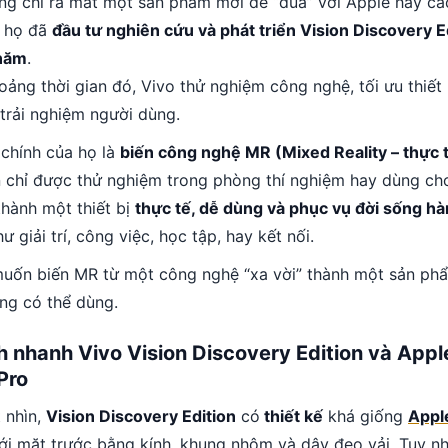
ng chỉ ra mắt một sản phẩm mới để “đua” với Apple hay cá
à họ đã
đầu tư nghiên cứu và phát triển Vision Discovery E
 năm
.
oảng thời gian đó, Vivo thử nghiệm công nghệ, tối ưu thiết
 trải nghiệm người dùng.
 chính của họ là
biến công nghệ MR (Mixed Reality – thực 
 chỉ được thử nghiệm trong phòng thí nghiệm hay dùng ch
thành một thiết bị
thực tế, dễ dùng và phục vụ đời sống h
hư giải trí, công việc, học tập, hay kết nối.
muốn biến MR từ một công nghệ “xa vời” thành một sản ph
ũng có thể dùng.
h nhanh Vivo Vision Discovery Edition và Appl
Pro
 nhìn,
Vision Discovery Edition
có
thiết kế
khá giống
Appl
ới mặt trước bằng kính, khung nhôm và dây đeo vải. Tuy nh