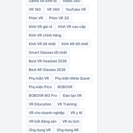
Game VR kinh dị
Video 360
VR 180
VR 360
YouTube VR
Phim VR
Phim VR 3D
Kính VR giá rẻ
Kính VR cao cấp
Kính VR chính hãng
Kính VR tốt nhất
Kính AR tốt nhất
Smart Glasses tốt nhất
Best VR Headset 2026
Best AR Glasses 2026
Phụ kiện VR
Phụ kiện Meta Quest
Phụ kiện Pico
BOBOVR
BOBOVR M3 Pro
Đào tạo VR
VR Education
VR Training
VR cho doanh nghiệp
VR y tế
VR bất động sản
VR du lịch
Ứng dụng VR
Ứng dụng AR