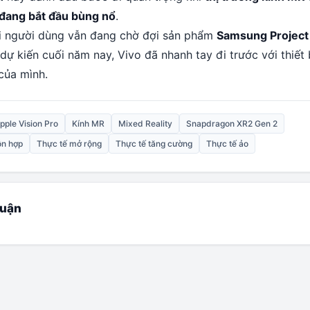
đang bắt đầu bùng nổ
.
i người dùng vẫn đang chờ đợi sản phẩm
Samsung Project
dự kiến cuối năm nay, Vivo đã nhanh tay đi trước với thiết
của mình.
pple Vision Pro
Kính MR
Mixed Reality
Snapdragon XR2 Gen 2
ỗn hợp
Thực tế mở rộng
Thực tế tăng cường
Thực tế ảo
luận